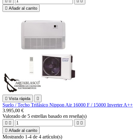





Añadir al carrito

Vista rápida

Suelo / Techo Trifásico Nippon Air 16000 F / 15000 Inverter A++
3.995,00 €
Valorado
de 5 estrellas basado en
reseña(s)





Añadir al carrito
Mostrando 1-4 de 4 artículo(s)