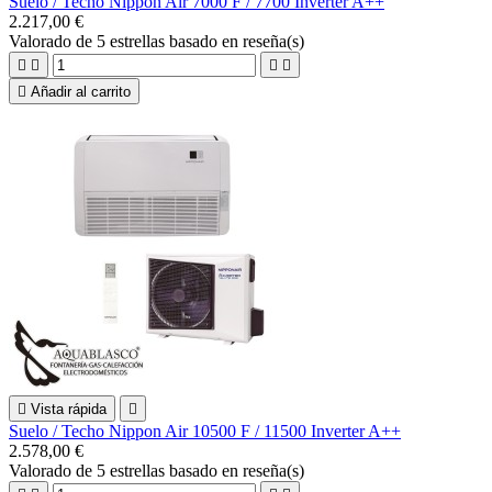
Suelo / Techo Nippon Air 7000 F / 7700 Inverter A++
2.217,00 €
Valorado
de 5 estrellas basado en
reseña(s)





Añadir al carrito

Vista rápida

Suelo / Techo Nippon Air 10500 F / 11500 Inverter A++
2.578,00 €
Valorado
de 5 estrellas basado en
reseña(s)