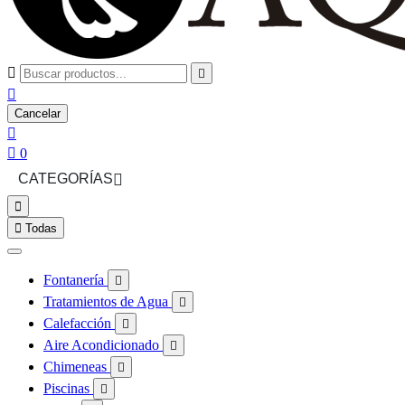



Cancelar


0
CATEGORÍAS



Todas
Fontanería

Tratamientos de Agua

Calefacción

Aire Acondicionado

Chimeneas

Piscinas
