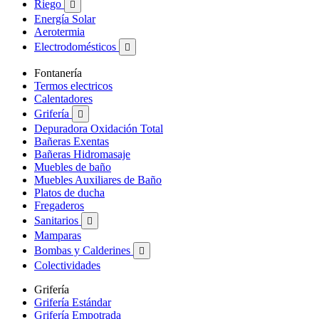
Riego

Energía Solar
Aerotermia
Electrodomésticos

Fontanería
Termos electricos
Calentadores
Grifería

Depuradora Oxidación Total
Bañeras Exentas
Bañeras Hidromasaje
Muebles de baño
Muebles Auxiliares de Baño
Platos de ducha
Fregaderos
Sanitarios

Mamparas
Bombas y Calderines

Colectividades
Grifería
Grifería Estándar
Grifería Empotrada