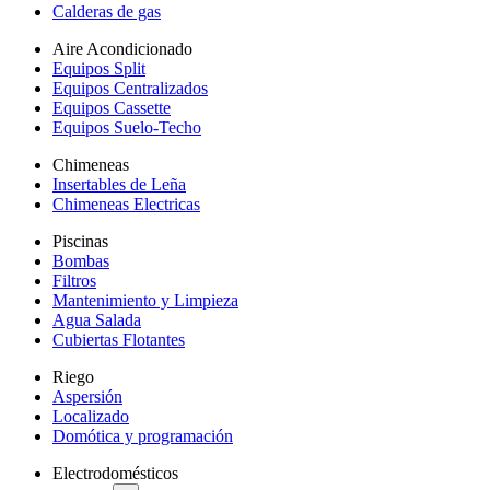
Calderas de gas
Aire Acondicionado
Equipos Split
Equipos Centralizados
Equipos Cassette
Equipos Suelo-Techo
Chimeneas
Insertables de Leña
Chimeneas Electricas
Piscinas
Bombas
Filtros
Mantenimiento y Limpieza
Agua Salada
Cubiertas Flotantes
Riego
Aspersión
Localizado
Domótica y programación
Electrodomésticos