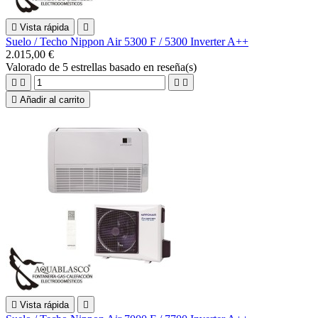

Vista rápida

Suelo / Techo Nippon Air 5300 F / 5300 Inverter A++
2.015,00 €
Valorado
de 5 estrellas basado en
reseña(s)





Añadir al carrito

Vista rápida
