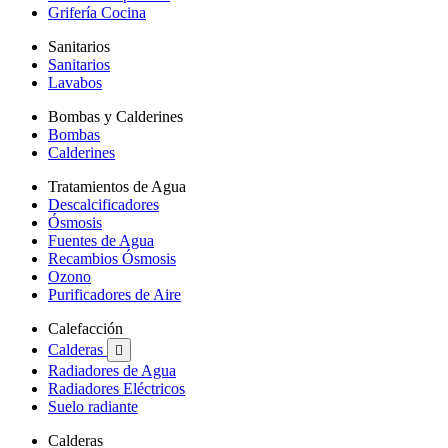
Grifería Cocina
Sanitarios
Sanitarios
Lavabos
Bombas y Calderines
Bombas
Calderines
Tratamientos de Agua
Descalcificadores
Ósmosis
Fuentes de Agua
Recambios Ósmosis
Ozono
Purificadores de Aire
Calefacción
Calderas

Radiadores de Agua
Radiadores Eléctricos
Suelo radiante
Calderas