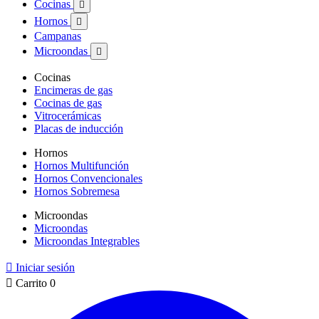
Cocinas

Hornos

Campanas
Microondas

Cocinas
Encimeras de gas
Cocinas de gas
Vitrocerámicas
Placas de inducción
Hornos
Hornos Multifunción
Hornos Convencionales
Hornos Sobremesa
Microondas
Microondas
Microondas Integrables

Iniciar sesión

Carrito
0