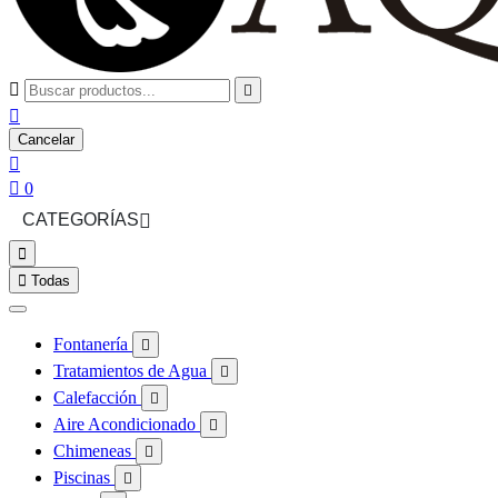



Cancelar


0
CATEGORÍAS



Todas
Fontanería

Tratamientos de Agua

Calefacción

Aire Acondicionado

Chimeneas

Piscinas
