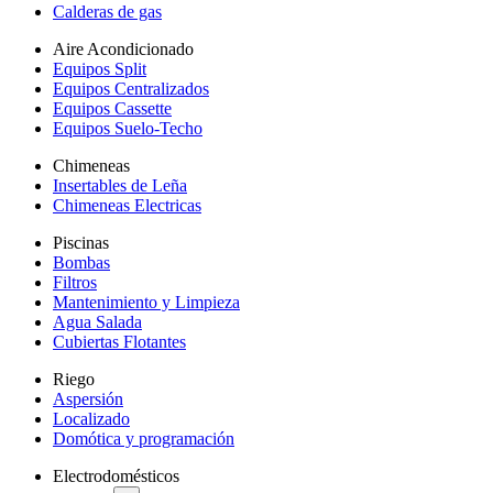
Calderas de gas
Aire Acondicionado
Equipos Split
Equipos Centralizados
Equipos Cassette
Equipos Suelo-Techo
Chimeneas
Insertables de Leña
Chimeneas Electricas
Piscinas
Bombas
Filtros
Mantenimiento y Limpieza
Agua Salada
Cubiertas Flotantes
Riego
Aspersión
Localizado
Domótica y programación
Electrodomésticos