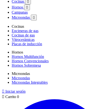
Cocinas

Hornos

Campanas
Microondas

Cocinas
Encimeras de gas
Cocinas de gas
Vitrocerámicas
Placas de inducción
Hornos
Hornos Multifunción
Hornos Convencionales
Hornos Sobremesa
Microondas
Microondas
Microondas Integrables

Iniciar sesión

Carrito
0