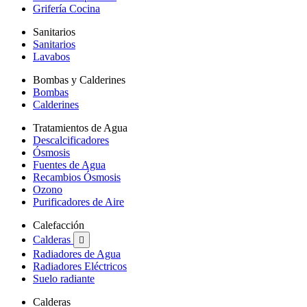
Grifería Cocina
Sanitarios
Sanitarios
Lavabos
Bombas y Calderines
Bombas
Calderines
Tratamientos de Agua
Descalcificadores
Ósmosis
Fuentes de Agua
Recambios Ósmosis
Ozono
Purificadores de Aire
Calefacción
Calderas

Radiadores de Agua
Radiadores Eléctricos
Suelo radiante
Calderas