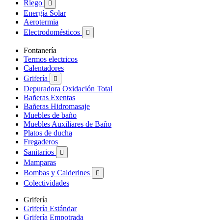
Riego

Energía Solar
Aerotermia
Electrodomésticos

Fontanería
Termos electricos
Calentadores
Grifería

Depuradora Oxidación Total
Bañeras Exentas
Bañeras Hidromasaje
Muebles de baño
Muebles Auxiliares de Baño
Platos de ducha
Fregaderos
Sanitarios

Mamparas
Bombas y Calderines

Colectividades
Grifería
Grifería Estándar
Grifería Empotrada