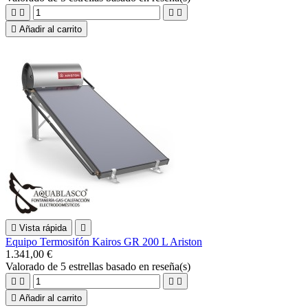





Añadir al carrito

Vista rápida

Equipo Termosifón Kairos GR 200 L Ariston
1.341,00 €
Valorado
de 5 estrellas basado en
reseña(s)





Añadir al carrito