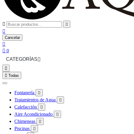



Cancelar


0
CATEGORÍAS



Todas
Fontanería

Tratamientos de Agua

Calefacción

Aire Acondicionado

Chimeneas

Piscinas
