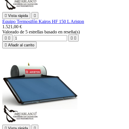

Vista rápida

Equipo Termosifón Kairos HF 150 L Ariston
1.521,00 €
Valorado
de 5 estrellas basado en
reseña(s)





Añadir al carrito

Vista rápida
