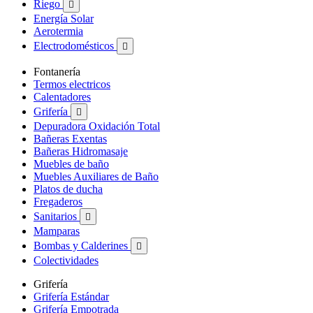
Riego

Energía Solar
Aerotermia
Electrodomésticos

Fontanería
Termos electricos
Calentadores
Grifería

Depuradora Oxidación Total
Bañeras Exentas
Bañeras Hidromasaje
Muebles de baño
Muebles Auxiliares de Baño
Platos de ducha
Fregaderos
Sanitarios

Mamparas
Bombas y Calderines

Colectividades
Grifería
Grifería Estándar
Grifería Empotrada