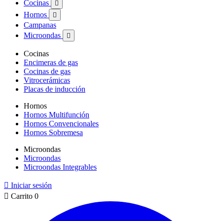
Cocinas

Hornos

Campanas
Microondas

Cocinas
Encimeras de gas
Cocinas de gas
Vitrocerámicas
Placas de inducción
Hornos
Hornos Multifunción
Hornos Convencionales
Hornos Sobremesa
Microondas
Microondas
Microondas Integrables

Iniciar sesión

Carrito
0