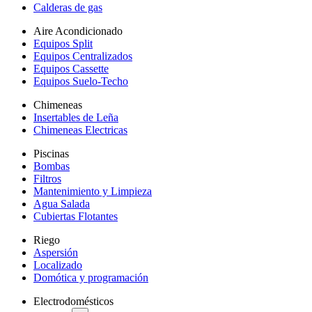
Calderas de gas
Aire Acondicionado
Equipos Split
Equipos Centralizados
Equipos Cassette
Equipos Suelo-Techo
Chimeneas
Insertables de Leña
Chimeneas Electricas
Piscinas
Bombas
Filtros
Mantenimiento y Limpieza
Agua Salada
Cubiertas Flotantes
Riego
Aspersión
Localizado
Domótica y programación
Electrodomésticos