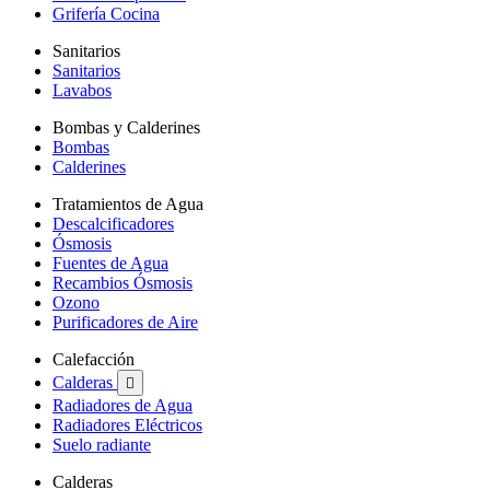
Grifería Cocina
Sanitarios
Sanitarios
Lavabos
Bombas y Calderines
Bombas
Calderines
Tratamientos de Agua
Descalcificadores
Ósmosis
Fuentes de Agua
Recambios Ósmosis
Ozono
Purificadores de Aire
Calefacción
Calderas

Radiadores de Agua
Radiadores Eléctricos
Suelo radiante
Calderas