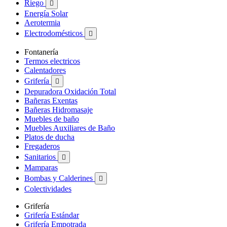
Riego

Energía Solar
Aerotermia
Electrodomésticos

Fontanería
Termos electricos
Calentadores
Grifería

Depuradora Oxidación Total
Bañeras Exentas
Bañeras Hidromasaje
Muebles de baño
Muebles Auxiliares de Baño
Platos de ducha
Fregaderos
Sanitarios

Mamparas
Bombas y Calderines

Colectividades
Grifería
Grifería Estándar
Grifería Empotrada