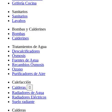
Grifería Cocina
Sanitarios
Sanitarios
Lavabos
Bombas y Calderines
Bombas
Calderines
Tratamientos de Agua
Descalcificadores
Ósmosis
Fuentes de Agua
Recambios Ósmosis
Ozono
Purificadores de Aire
Calefacción
Calderas

Radiadores de Agua
Radiadores Eléctricos
Suelo radiante
Calderas