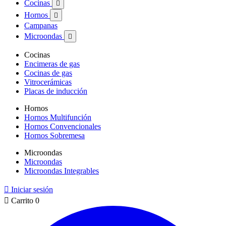
Cocinas

Hornos

Campanas
Microondas

Cocinas
Encimeras de gas
Cocinas de gas
Vitrocerámicas
Placas de inducción
Hornos
Hornos Multifunción
Hornos Convencionales
Hornos Sobremesa
Microondas
Microondas
Microondas Integrables

Iniciar sesión

Carrito
0