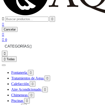



Cancelar


0
CATEGORÍAS



Todas
Fontanería

Tratamientos de Agua

Calefacción

Aire Acondicionado

Chimeneas

Piscinas
