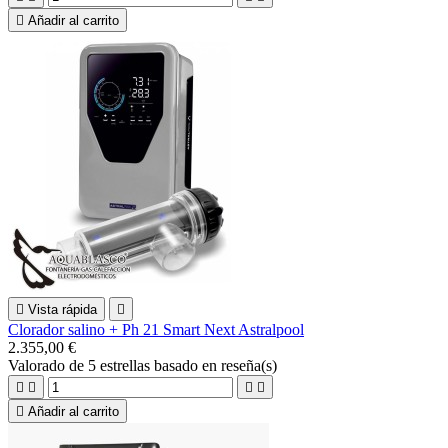

Añadir al carrito

Vista rápida

Clorador salino + Ph 21 Smart Next Astralpool
2.355,00 €
Valorado
de 5 estrellas basado en
reseña(s)





Añadir al carrito