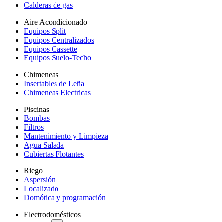
Calderas de gas
Aire Acondicionado
Equipos Split
Equipos Centralizados
Equipos Cassette
Equipos Suelo-Techo
Chimeneas
Insertables de Leña
Chimeneas Electricas
Piscinas
Bombas
Filtros
Mantenimiento y Limpieza
Agua Salada
Cubiertas Flotantes
Riego
Aspersión
Localizado
Domótica y programación
Electrodomésticos