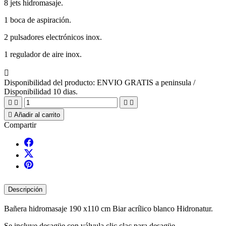
8 jets hidromasaje.
1 boca de aspiración.
2 pulsadores electrónicos inox.
1 regulador de aire inox.

Disponibilidad del producto:
ENVIO GRATIS a peninsula /
Disponibilidad 10 dias.





Añadir al carrito
Compartir
Descripción
Bañera hidromasaje 190 x110 cm Biar acrílico blanco Hidronatur.
Se incluye desagüe con válvula clic clac para desagüe.