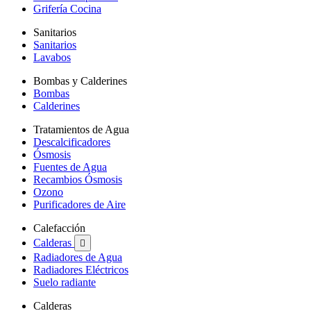
Grifería Cocina
Sanitarios
Sanitarios
Lavabos
Bombas y Calderines
Bombas
Calderines
Tratamientos de Agua
Descalcificadores
Ósmosis
Fuentes de Agua
Recambios Ósmosis
Ozono
Purificadores de Aire
Calefacción
Calderas

Radiadores de Agua
Radiadores Eléctricos
Suelo radiante
Calderas