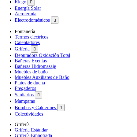
Riego

Energía Solar
Aerotermia
Electrodomésticos

Fontanería
Termos electricos
Calentadores
Grifería

Depuradora Oxidación Total
Bañeras Exentas
Bañeras Hidromasaje
Muebles de baño
Muebles Auxiliares de Baño
Platos de ducha
Fregaderos
Sanitarios

Mamparas
Bombas y Calderines

Colectividades
Grifería
Grifería Estándar
Grifería Empotrada