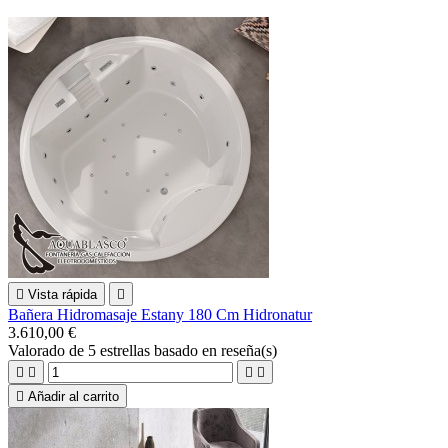

Vista rápida

Bañera Hidromasaje Estany 180 Cm Hidronatur
3.610,00 €
Valorado
de 5 estrellas basado en
reseña(s)





Añadir al carrito