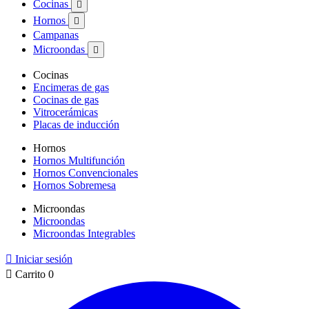
Cocinas

Hornos

Campanas
Microondas

Cocinas
Encimeras de gas
Cocinas de gas
Vitrocerámicas
Placas de inducción
Hornos
Hornos Multifunción
Hornos Convencionales
Hornos Sobremesa
Microondas
Microondas
Microondas Integrables

Iniciar sesión

Carrito
0