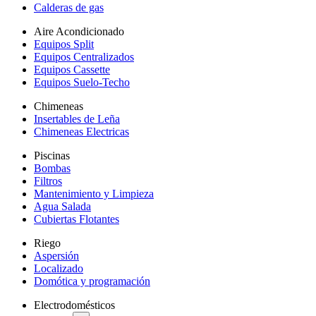
Calderas de gas
Aire Acondicionado
Equipos Split
Equipos Centralizados
Equipos Cassette
Equipos Suelo-Techo
Chimeneas
Insertables de Leña
Chimeneas Electricas
Piscinas
Bombas
Filtros
Mantenimiento y Limpieza
Agua Salada
Cubiertas Flotantes
Riego
Aspersión
Localizado
Domótica y programación
Electrodomésticos