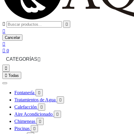



Cancelar


0
CATEGORÍAS



Todas
Fontanería

Tratamientos de Agua

Calefacción

Aire Acondicionado

Chimeneas

Piscinas
