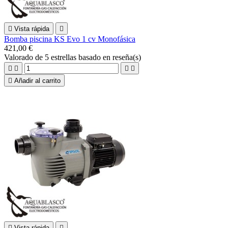

Vista rápida

Bomba piscina KS Evo 1 cv Monofásica
421,00 €
Valorado
de 5 estrellas basado en
reseña(s)





Añadir al carrito

Vista rápida
