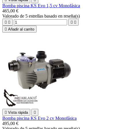
Bomba piscina KS Evo 1,5 cv Monofásica
465,00 €
Valorado
de 5 estrellas basado en
reseña(s)





Añadir al carrito

Vista rápida

Bomba piscina KS Evo 2 cv Monofásica
495,00 €
Valorado
de 5 estrellas basado en
reseña(s)