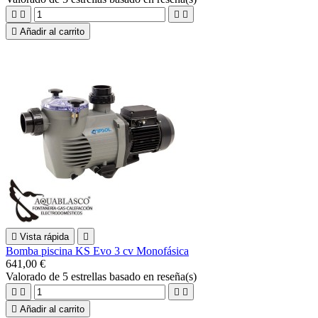





Añadir al carrito

Vista rápida

Bomba piscina KS Evo 3 cv Monofásica
641,00 €
Valorado
de 5 estrellas basado en
reseña(s)





Añadir al carrito