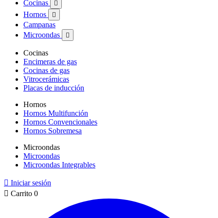
Cocinas

Hornos

Campanas
Microondas

Cocinas
Encimeras de gas
Cocinas de gas
Vitrocerámicas
Placas de inducción
Hornos
Hornos Multifunción
Hornos Convencionales
Hornos Sobremesa
Microondas
Microondas
Microondas Integrables

Iniciar sesión

Carrito
0