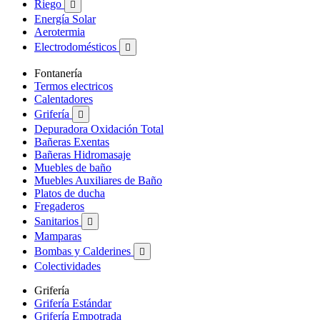
Riego

Energía Solar
Aerotermia
Electrodomésticos

Fontanería
Termos electricos
Calentadores
Grifería

Depuradora Oxidación Total
Bañeras Exentas
Bañeras Hidromasaje
Muebles de baño
Muebles Auxiliares de Baño
Platos de ducha
Fregaderos
Sanitarios

Mamparas
Bombas y Calderines

Colectividades
Grifería
Grifería Estándar
Grifería Empotrada