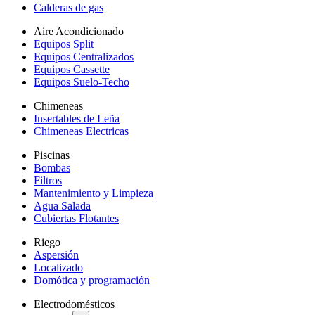
Calderas de gas
Aire Acondicionado
Equipos Split
Equipos Centralizados
Equipos Cassette
Equipos Suelo-Techo
Chimeneas
Insertables de Leña
Chimeneas Electricas
Piscinas
Bombas
Filtros
Mantenimiento y Limpieza
Agua Salada
Cubiertas Flotantes
Riego
Aspersión
Localizado
Domótica y programación
Electrodomésticos