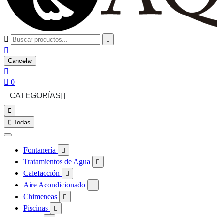



Cancelar


0
CATEGORÍAS



Todas
Fontanería

Tratamientos de Agua

Calefacción

Aire Acondicionado

Chimeneas

Piscinas
