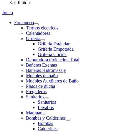
infiniton
Inicio
Fontanería
Termos electricos
Calentadores
Grifería
Grifería Estándar
Grifería Empotrada
Grifería Cocina
Depuradora Oxidación Total
Bañeras Exentas
Bañeras Hidromasaje
Muebles de baño
Muebles Auxiliares de Baño
Platos de ducha
Fregaderos
Sanitarios
Sanitarios
Lavabos
Mamparas
Bombas y Calderines
Bombas
Calderines