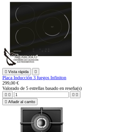

Vista rápida

Placa Inducción 3 fuegos Infiniton
299,00 €
Valorado
de 5 estrellas basado en
reseña(s)





Añadir al carrito