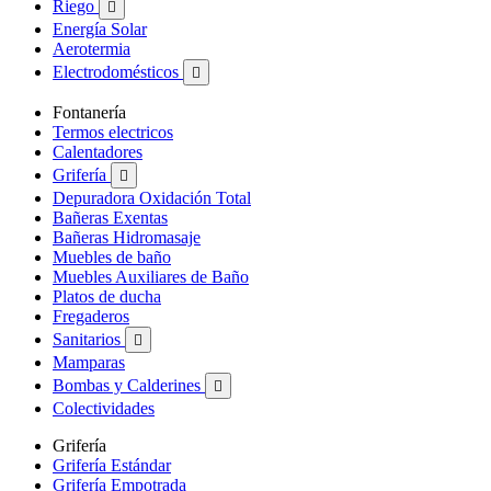
Riego

Energía Solar
Aerotermia
Electrodomésticos

Fontanería
Termos electricos
Calentadores
Grifería

Depuradora Oxidación Total
Bañeras Exentas
Bañeras Hidromasaje
Muebles de baño
Muebles Auxiliares de Baño
Platos de ducha
Fregaderos
Sanitarios

Mamparas
Bombas y Calderines

Colectividades
Grifería
Grifería Estándar
Grifería Empotrada