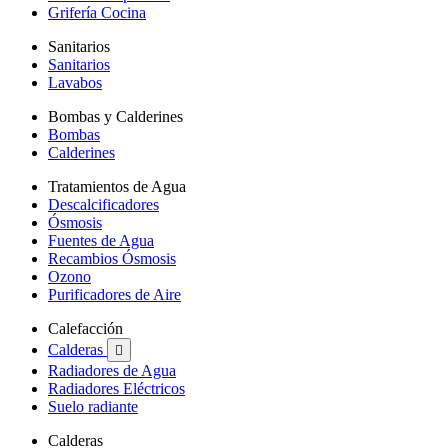
Grifería Cocina
Sanitarios
Sanitarios
Lavabos
Bombas y Calderines
Bombas
Calderines
Tratamientos de Agua
Descalcificadores
Ósmosis
Fuentes de Agua
Recambios Ósmosis
Ozono
Purificadores de Aire
Calefacción
Calderas

Radiadores de Agua
Radiadores Eléctricos
Suelo radiante
Calderas