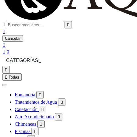



Cancelar


0
CATEGORÍAS



Todas
Fontanería

Tratamientos de Agua

Calefacción

Aire Acondicionado

Chimeneas

Piscinas
