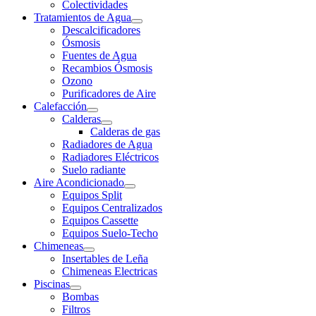
Colectividades
Tratamientos de Agua
Descalcificadores
Ósmosis
Fuentes de Agua
Recambios Ósmosis
Ozono
Purificadores de Aire
Calefacción
Calderas
Calderas de gas
Radiadores de Agua
Radiadores Eléctricos
Suelo radiante
Aire Acondicionado
Equipos Split
Equipos Centralizados
Equipos Cassette
Equipos Suelo-Techo
Chimeneas
Insertables de Leña
Chimeneas Electricas
Piscinas
Bombas
Filtros