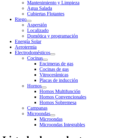
Mantenimiento y Limpieza
Agua Salada
Cubiertas Flotantes
Riego
Aspersión
Localizado
Domótica y programación
Energía Solar
Aerotermia
Electrodomésticos
Cocinas
Encimeras de gas
Cocinas de gas
Vitrocerámicas
Placas de inducción
Hornos
Hornos Multifunción
Hornos Convencionales
Hornos Sobremesa
Campanas
Microondas
Microondas
Microondas Integrables