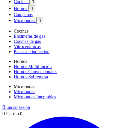
Cocinas

Hornos

Campanas
Microondas

Cocinas
Encimeras de gas
Cocinas de gas
Vitrocerámicas
Placas de inducción
Hornos
Hornos Multifunción
Hornos Convencionales
Hornos Sobremesa
Microondas
Microondas
Microondas Integrables

Iniciar sesión

Carrito
0