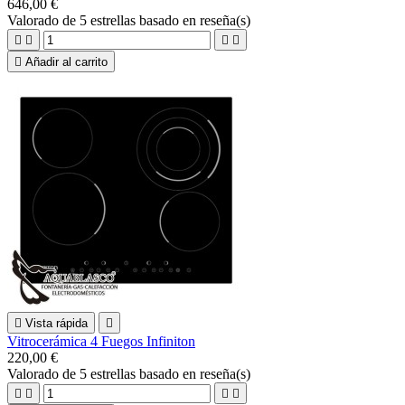
646,00 €
Valorado
de 5 estrellas basado en
reseña(s)





Añadir al carrito

Vista rápida

Vitrocerámica 4 Fuegos Infiniton
220,00 €
Valorado
de 5 estrellas basado en
reseña(s)



