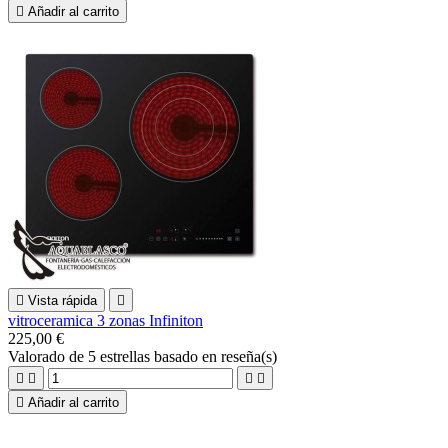

Añadir al carrito

Vista rápida

vitroceramica 3 zonas Infiniton
225,00 €
Valorado
de 5 estrellas basado en
reseña(s)





Añadir al carrito