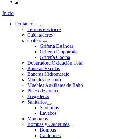
ath
Inicio
Fontanería
Termos electricos
Calentadores
Grifería
Grifería Estándar
Grifería Empotrada
Grifería Cocina
Depuradora Oxidación Total
Bañeras Exentas
Bañeras Hidromasaje
Muebles de baño
Muebles Auxiliares de Baño
Platos de ducha
Fregaderos
Sanitarios
Sanitarios
Lavabos
Mamparas
Bombas y Calderines
Bombas
Calderines