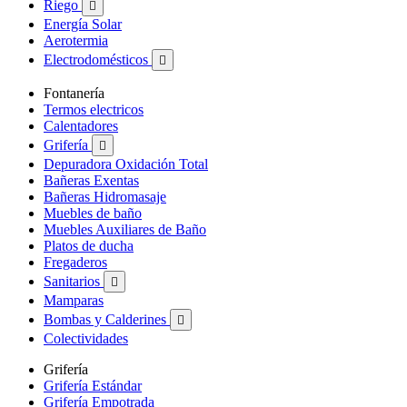
Riego

Energía Solar
Aerotermia
Electrodomésticos

Fontanería
Termos electricos
Calentadores
Grifería

Depuradora Oxidación Total
Bañeras Exentas
Bañeras Hidromasaje
Muebles de baño
Muebles Auxiliares de Baño
Platos de ducha
Fregaderos
Sanitarios

Mamparas
Bombas y Calderines

Colectividades
Grifería
Grifería Estándar
Grifería Empotrada