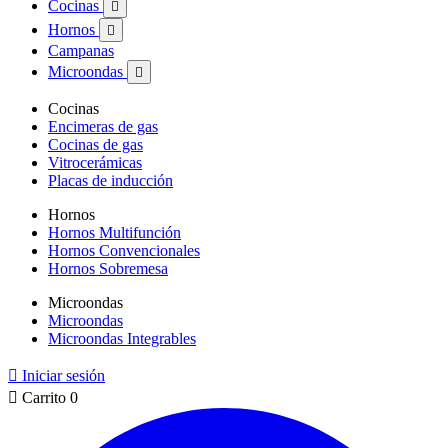
Cocinas

Hornos

Campanas
Microondas

Cocinas
Encimeras de gas
Cocinas de gas
Vitrocerámicas
Placas de inducción
Hornos
Hornos Multifunción
Hornos Convencionales
Hornos Sobremesa
Microondas
Microondas
Microondas Integrables

Iniciar sesión

Carrito
0