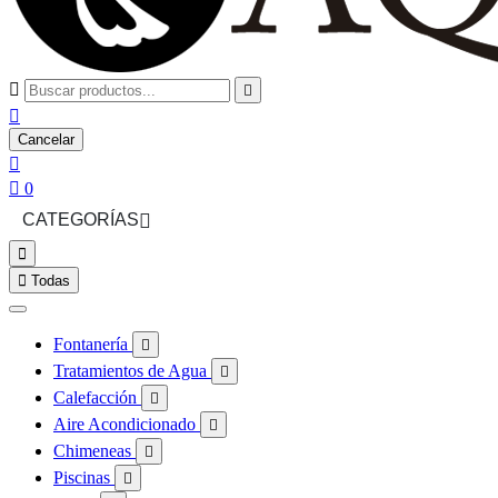



Cancelar


0
CATEGORÍAS



Todas
Fontanería

Tratamientos de Agua

Calefacción

Aire Acondicionado

Chimeneas

Piscinas
