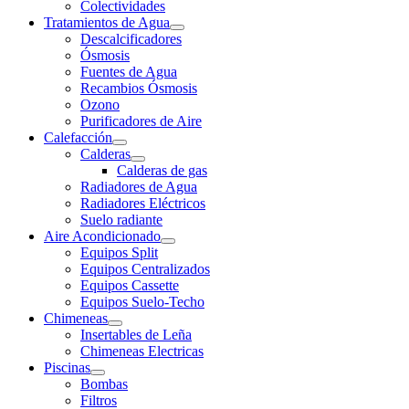
Colectividades
Tratamientos de Agua
Descalcificadores
Ósmosis
Fuentes de Agua
Recambios Ósmosis
Ozono
Purificadores de Aire
Calefacción
Calderas
Calderas de gas
Radiadores de Agua
Radiadores Eléctricos
Suelo radiante
Aire Acondicionado
Equipos Split
Equipos Centralizados
Equipos Cassette
Equipos Suelo-Techo
Chimeneas
Insertables de Leña
Chimeneas Electricas
Piscinas
Bombas
Filtros