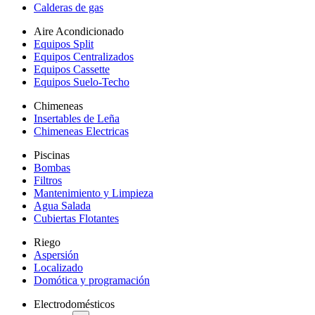
Calderas de gas
Aire Acondicionado
Equipos Split
Equipos Centralizados
Equipos Cassette
Equipos Suelo-Techo
Chimeneas
Insertables de Leña
Chimeneas Electricas
Piscinas
Bombas
Filtros
Mantenimiento y Limpieza
Agua Salada
Cubiertas Flotantes
Riego
Aspersión
Localizado
Domótica y programación
Electrodomésticos