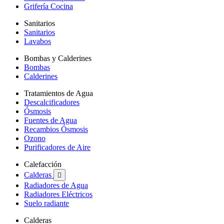
Grifería Cocina
Sanitarios
Sanitarios
Lavabos
Bombas y Calderines
Bombas
Calderines
Tratamientos de Agua
Descalcificadores
Ósmosis
Fuentes de Agua
Recambios Ósmosis
Ozono
Purificadores de Aire
Calefacción
Calderas

Radiadores de Agua
Radiadores Eléctricos
Suelo radiante
Calderas