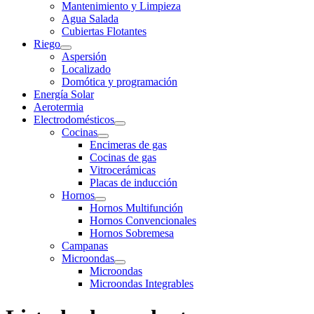
Mantenimiento y Limpieza
Agua Salada
Cubiertas Flotantes
Riego
Aspersión
Localizado
Domótica y programación
Energía Solar
Aerotermia
Electrodomésticos
Cocinas
Encimeras de gas
Cocinas de gas
Vitrocerámicas
Placas de inducción
Hornos
Hornos Multifunción
Hornos Convencionales
Hornos Sobremesa
Campanas
Microondas
Microondas
Microondas Integrables