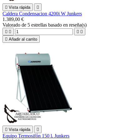

Vista rápida

Caldera Condensacion 4200i W Junkers
1.389,00 €
Valorado
de 5 estrellas basado en
reseña(s)





Añadir al carrito

Vista rápida

Equipo Termosifón 150 l. Junkers