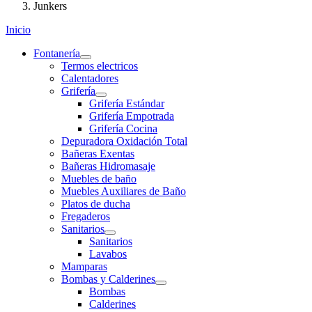
Junkers
Inicio
Fontanería
Termos electricos
Calentadores
Grifería
Grifería Estándar
Grifería Empotrada
Grifería Cocina
Depuradora Oxidación Total
Bañeras Exentas
Bañeras Hidromasaje
Muebles de baño
Muebles Auxiliares de Baño
Platos de ducha
Fregaderos
Sanitarios
Sanitarios
Lavabos
Mamparas
Bombas y Calderines
Bombas
Calderines