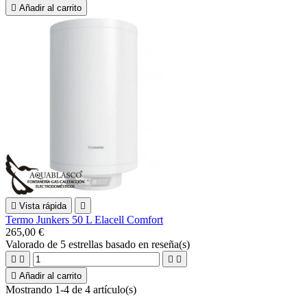

Añadir al carrito

Vista rápida

Termo Junkers 50 L Elacell Comfort
265,00 €
Valorado
de 5 estrellas basado en
reseña(s)





Añadir al carrito
Mostrando 1-4 de 4 artículo(s)