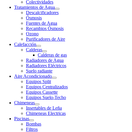
Colectividades
Tratamientos de Agua
Descalcificadores
Ósmosis
Fuentes de Agua
Recambios Ósmosis
Ozono
Purificadores de Aire
Calefacción
Calderas
Calderas de gas
Radiadores de Agua
Radiadores Eléctricos
Suelo radiante
Aire Acondicionado
Equipos Split
Equipos Centralizados
Equipos Cassette
Equipos Suelo-Techo
Chimeneas
Insertables de Leña
Chimeneas Electricas
Piscinas
Bombas
Filtros