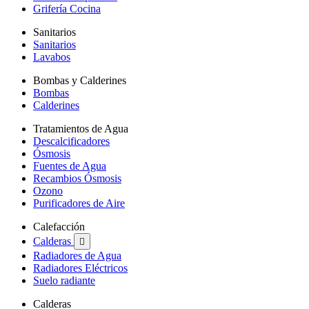
Grifería Cocina
Sanitarios
Sanitarios
Lavabos
Bombas y Calderines
Bombas
Calderines
Tratamientos de Agua
Descalcificadores
Ósmosis
Fuentes de Agua
Recambios Ósmosis
Ozono
Purificadores de Aire
Calefacción
Calderas

Radiadores de Agua
Radiadores Eléctricos
Suelo radiante
Calderas