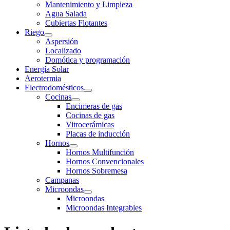
Mantenimiento y Limpieza
Agua Salada
Cubiertas Flotantes
Riego
Aspersión
Localizado
Domótica y programación
Energía Solar
Aerotermia
Electrodomésticos
Cocinas
Encimeras de gas
Cocinas de gas
Vitrocerámicas
Placas de inducción
Hornos
Hornos Multifunción
Hornos Convencionales
Hornos Sobremesa
Campanas
Microondas
Microondas
Microondas Integrables