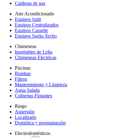
Calderas de gas
Aire Acondicionado
Equipos Split
Equipos Centralizados
Equipos Cassette
Equipos Suelo-Techo
Chimeneas
Insertables de Leña
Chimeneas Electricas
Piscinas
Bombas
Filtros
Mantenimiento y Limpieza
Agua Salada
Cubiertas Flotantes
Riego
Aspersión
Localizado
Domótica y programación
Electrodomésticos