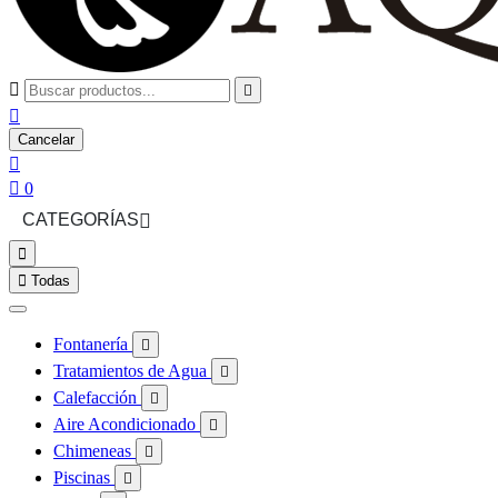



Cancelar


0
CATEGORÍAS



Todas
Fontanería

Tratamientos de Agua

Calefacción

Aire Acondicionado

Chimeneas

Piscinas
