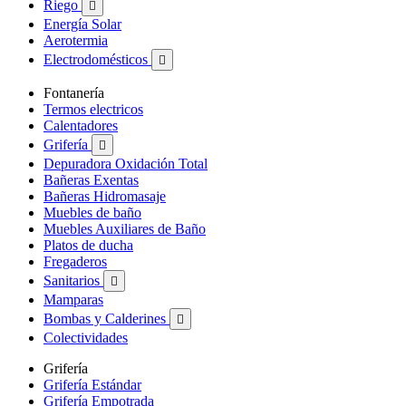
Riego

Energía Solar
Aerotermia
Electrodomésticos

Fontanería
Termos electricos
Calentadores
Grifería

Depuradora Oxidación Total
Bañeras Exentas
Bañeras Hidromasaje
Muebles de baño
Muebles Auxiliares de Baño
Platos de ducha
Fregaderos
Sanitarios

Mamparas
Bombas y Calderines

Colectividades
Grifería
Grifería Estándar
Grifería Empotrada