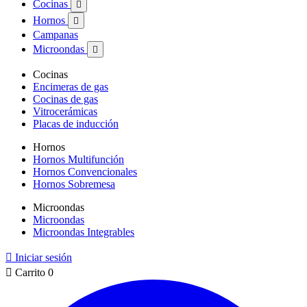
Cocinas

Hornos

Campanas
Microondas

Cocinas
Encimeras de gas
Cocinas de gas
Vitrocerámicas
Placas de inducción
Hornos
Hornos Multifunción
Hornos Convencionales
Hornos Sobremesa
Microondas
Microondas
Microondas Integrables

Iniciar sesión

Carrito
0