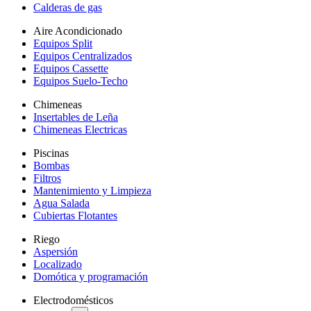
Calderas de gas
Aire Acondicionado
Equipos Split
Equipos Centralizados
Equipos Cassette
Equipos Suelo-Techo
Chimeneas
Insertables de Leña
Chimeneas Electricas
Piscinas
Bombas
Filtros
Mantenimiento y Limpieza
Agua Salada
Cubiertas Flotantes
Riego
Aspersión
Localizado
Domótica y programación
Electrodomésticos