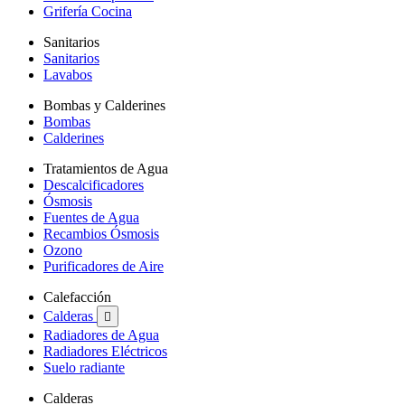
Grifería Cocina
Sanitarios
Sanitarios
Lavabos
Bombas y Calderines
Bombas
Calderines
Tratamientos de Agua
Descalcificadores
Ósmosis
Fuentes de Agua
Recambios Ósmosis
Ozono
Purificadores de Aire
Calefacción
Calderas

Radiadores de Agua
Radiadores Eléctricos
Suelo radiante
Calderas