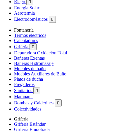
Riego

Energía Solar
Aerotermia
Electrodomésticos

Fontanería
Termos electricos
Calentadores
Grifería

Depuradora Oxidación Total
Bañeras Exentas
Bañeras Hidromasaje
Muebles de baño
Muebles Auxiliares de Baño
Platos de ducha
Fregaderos
Sanitarios

Mamparas
Bombas y Calderines

Colectividades
Grifería
Grifería Estándar
Grifería Empotrada