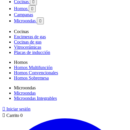
Cocinas

Hornos

Campanas
Microondas

Cocinas
Encimeras de gas
Cocinas de gas
Vitrocerámicas
Placas de inducción
Hornos
Hornos Multifunción
Hornos Convencionales
Hornos Sobremesa
Microondas
Microondas
Microondas Integrables

Iniciar sesión

Carrito
0