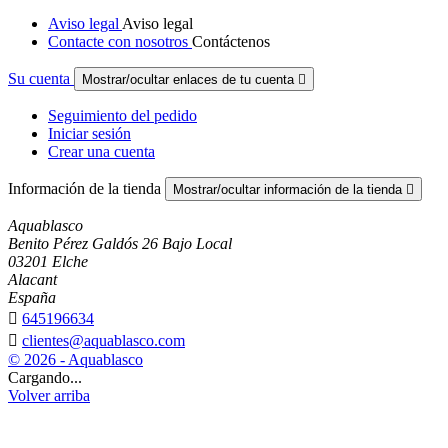
Aviso legal
Aviso legal
Contacte con nosotros
Contáctenos
Su cuenta
Mostrar/ocultar enlaces de tu cuenta

Seguimiento del pedido
Iniciar sesión
Crear una cuenta
Información de la tienda
Mostrar/ocultar información de la tienda

Aquablasco
Benito Pérez Galdós 26 Bajo Local
03201 Elche
Alacant
España

645196634

clientes@aquablasco.com
© 2026 - Aquablasco
Cargando...
Volver arriba