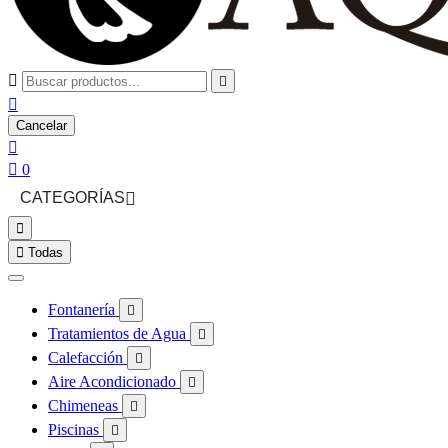



Cancelar


0
CATEGORÍAS



Todas
Fontanería

Tratamientos de Agua

Calefacción

Aire Acondicionado

Chimeneas

Piscinas
