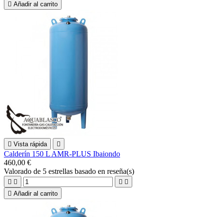

Añadir al carrito

Vista rápida

Calderín 150 L AMR-PLUS Ibaiondo
460,00 €
Valorado
de 5 estrellas basado en
reseña(s)





Añadir al carrito