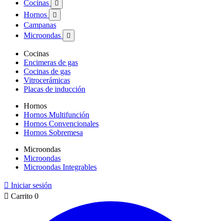
Cocinas

Hornos

Campanas
Microondas

Cocinas
Encimeras de gas
Cocinas de gas
Vitrocerámicas
Placas de inducción
Hornos
Hornos Multifunción
Hornos Convencionales
Hornos Sobremesa
Microondas
Microondas
Microondas Integrables

Iniciar sesión

Carrito
0