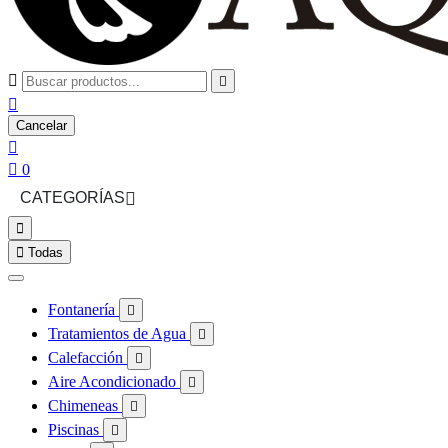



Cancelar


0
CATEGORÍAS



Todas
Fontanería

Tratamientos de Agua

Calefacción

Aire Acondicionado

Chimeneas

Piscinas
