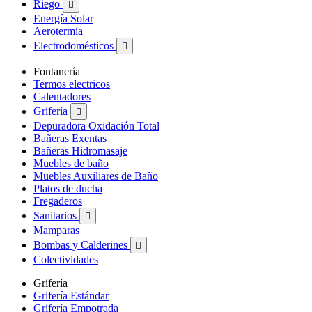
Riego

Energía Solar
Aerotermia
Electrodomésticos

Fontanería
Termos electricos
Calentadores
Grifería

Depuradora Oxidación Total
Bañeras Exentas
Bañeras Hidromasaje
Muebles de baño
Muebles Auxiliares de Baño
Platos de ducha
Fregaderos
Sanitarios

Mamparas
Bombas y Calderines

Colectividades
Grifería
Grifería Estándar
Grifería Empotrada