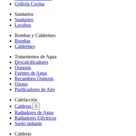
Grifería Cocina
Sanitarios
Sanitarios
Lavabos
Bombas y Calderines
Bombas
Calderines
Tratamientos de Agua
Descalcificadores
Ósmosis
Fuentes de Agua
Recambios Ósmosis
Ozono
Purificadores de Aire
Calefacción
Calderas

Radiadores de Agua
Radiadores Eléctricos
Suelo radiante
Calderas