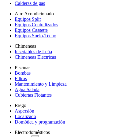
Calderas de gas
Aire Acondicionado
Equipos Split
Equipos Centralizados
Equipos Cassette
Equipos Suelo-Techo
Chimeneas
Insertables de Leña
Chimeneas Electricas
Piscinas
Bombas
Filtros
Mantenimiento y Limpieza
Agua Salada
Cubiertas Flotantes
Riego
Aspersión
Localizado
Domótica y programación
Electrodomésticos