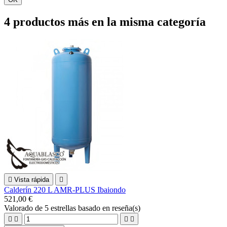
4 productos más en la misma categoría

Vista rápida

Calderín 220 L AMR-PLUS Ibaiondo
521,00 €
Valorado
de 5 estrellas basado en
reseña(s)



