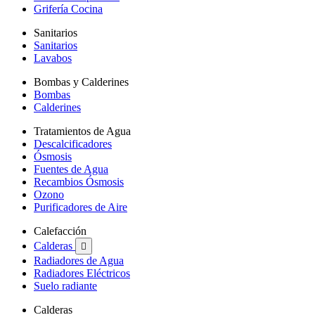
Grifería Cocina
Sanitarios
Sanitarios
Lavabos
Bombas y Calderines
Bombas
Calderines
Tratamientos de Agua
Descalcificadores
Ósmosis
Fuentes de Agua
Recambios Ósmosis
Ozono
Purificadores de Aire
Calefacción
Calderas

Radiadores de Agua
Radiadores Eléctricos
Suelo radiante
Calderas