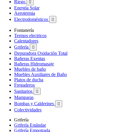
Riego

Energía Solar
Aerotermia
Electrodomésticos

Fontanería
Termos electricos
Calentadores
Grifería

Depuradora Oxidación Total
Bañeras Exentas
Bañeras Hidromasaje
Muebles de baño
Muebles Auxiliares de Baño
Platos de ducha
Fregaderos
Sanitarios

Mamparas
Bombas y Calderines

Colectividades
Grifería
Grifería Estándar
Grifería Empotrada