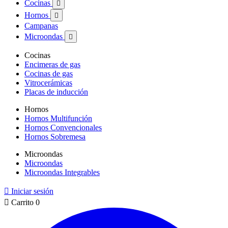
Cocinas

Hornos

Campanas
Microondas

Cocinas
Encimeras de gas
Cocinas de gas
Vitrocerámicas
Placas de inducción
Hornos
Hornos Multifunción
Hornos Convencionales
Hornos Sobremesa
Microondas
Microondas
Microondas Integrables

Iniciar sesión

Carrito
0