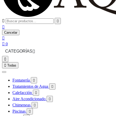



Cancelar


0
CATEGORÍAS



Todas
Fontanería

Tratamientos de Agua

Calefacción

Aire Acondicionado

Chimeneas

Piscinas
