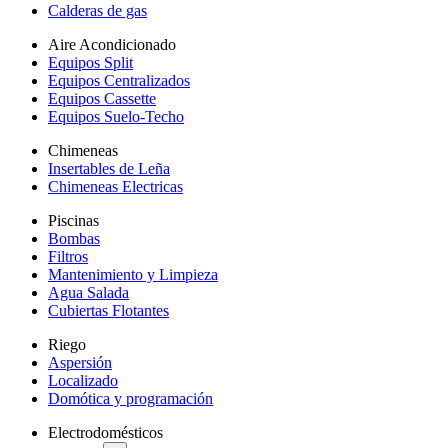
Calderas de gas
Aire Acondicionado
Equipos Split
Equipos Centralizados
Equipos Cassette
Equipos Suelo-Techo
Chimeneas
Insertables de Leña
Chimeneas Electricas
Piscinas
Bombas
Filtros
Mantenimiento y Limpieza
Agua Salada
Cubiertas Flotantes
Riego
Aspersión
Localizado
Domótica y programación
Electrodomésticos