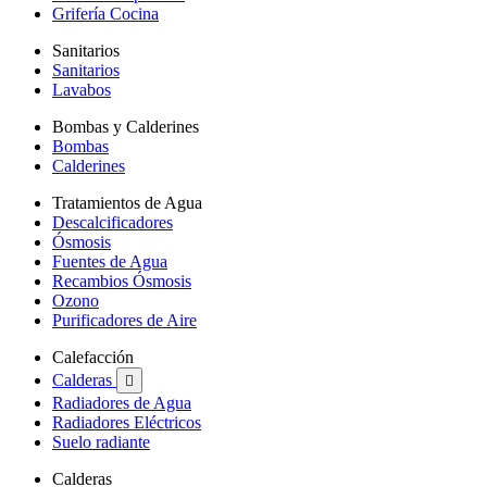
Grifería Cocina
Sanitarios
Sanitarios
Lavabos
Bombas y Calderines
Bombas
Calderines
Tratamientos de Agua
Descalcificadores
Ósmosis
Fuentes de Agua
Recambios Ósmosis
Ozono
Purificadores de Aire
Calefacción
Calderas

Radiadores de Agua
Radiadores Eléctricos
Suelo radiante
Calderas