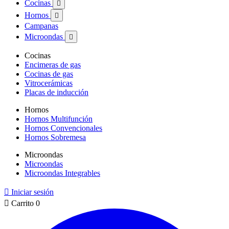
Cocinas

Hornos

Campanas
Microondas

Cocinas
Encimeras de gas
Cocinas de gas
Vitrocerámicas
Placas de inducción
Hornos
Hornos Multifunción
Hornos Convencionales
Hornos Sobremesa
Microondas
Microondas
Microondas Integrables

Iniciar sesión

Carrito
0