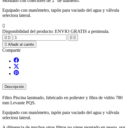
Montado con colectores de 2" de diámetro.
Equipado con manómetro, tapón para vaciado del agua y válvula
selectora lateral.

Disponibilidad del producto:
ENVIO GRATIS a peninsula.





Añadir al carrito
Compartir
Descripción
Filtro Piscina laminado, fabricado en poliester y fibra de vidrio 780
mm Levante PQS.
Equipado con manómetro, tapón para vaciado del agua y válvula
selectora lateral.
A diferencia de muchos otros filtros no viene montado en peana, por