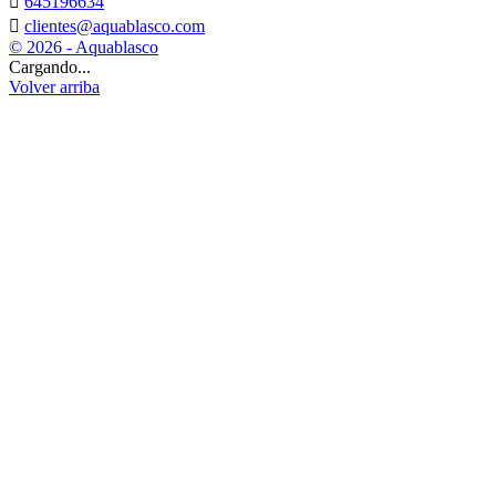

645196634

clientes@aquablasco.com
© 2026 - Aquablasco
Cargando...
Volver arriba