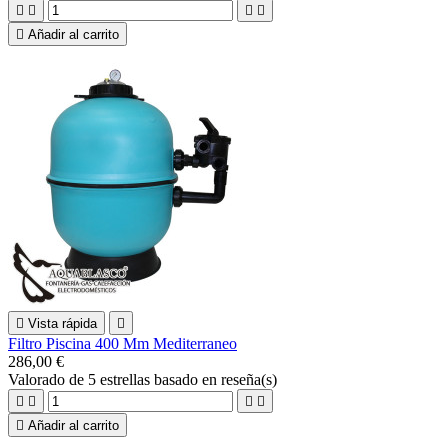





Añadir al carrito

Vista rápida

Filtro Piscina 400 Mm Mediterraneo
286,00 €
Valorado
de 5 estrellas basado en
reseña(s)





Añadir al carrito