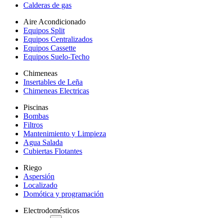
Calderas de gas
Aire Acondicionado
Equipos Split
Equipos Centralizados
Equipos Cassette
Equipos Suelo-Techo
Chimeneas
Insertables de Leña
Chimeneas Electricas
Piscinas
Bombas
Filtros
Mantenimiento y Limpieza
Agua Salada
Cubiertas Flotantes
Riego
Aspersión
Localizado
Domótica y programación
Electrodomésticos