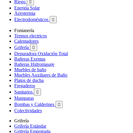
Riego

Energía Solar
Aerotermia
Electrodomésticos

Fontanería
Termos electricos
Calentadores
Grifería

Depuradora Oxidación Total
Bañeras Exentas
Bañeras Hidromasaje
Muebles de baño
Muebles Auxiliares de Baño
Platos de ducha
Fregaderos
Sanitarios

Mamparas
Bombas y Calderines

Colectividades
Grifería
Grifería Estándar
Grifería Empotrada