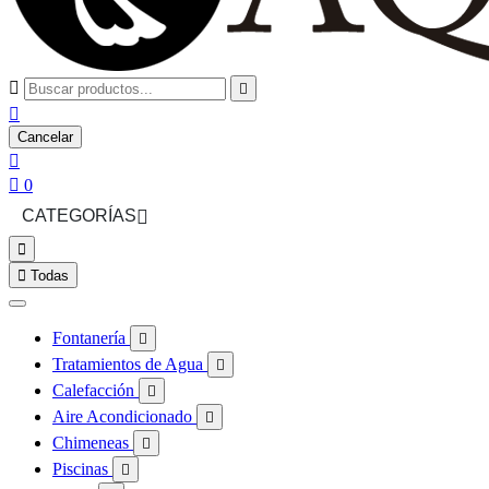



Cancelar


0
CATEGORÍAS



Todas
Fontanería

Tratamientos de Agua

Calefacción

Aire Acondicionado

Chimeneas

Piscinas
