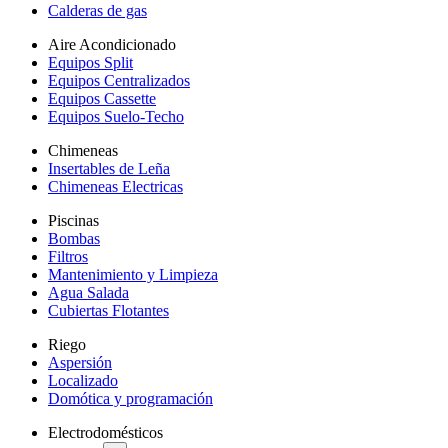
Calderas de gas
Aire Acondicionado
Equipos Split
Equipos Centralizados
Equipos Cassette
Equipos Suelo-Techo
Chimeneas
Insertables de Leña
Chimeneas Electricas
Piscinas
Bombas
Filtros
Mantenimiento y Limpieza
Agua Salada
Cubiertas Flotantes
Riego
Aspersión
Localizado
Domótica y programación
Electrodomésticos