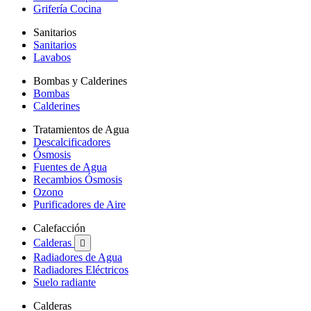
Grifería Cocina
Sanitarios
Sanitarios
Lavabos
Bombas y Calderines
Bombas
Calderines
Tratamientos de Agua
Descalcificadores
Ósmosis
Fuentes de Agua
Recambios Ósmosis
Ozono
Purificadores de Aire
Calefacción
Calderas

Radiadores de Agua
Radiadores Eléctricos
Suelo radiante
Calderas