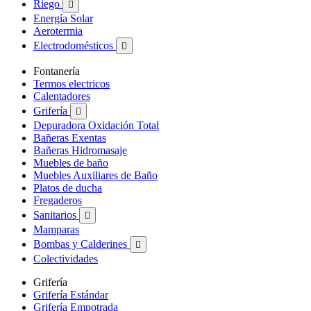
Riego

Energía Solar
Aerotermia
Electrodomésticos

Fontanería
Termos electricos
Calentadores
Grifería

Depuradora Oxidación Total
Bañeras Exentas
Bañeras Hidromasaje
Muebles de baño
Muebles Auxiliares de Baño
Platos de ducha
Fregaderos
Sanitarios

Mamparas
Bombas y Calderines

Colectividades
Grifería
Grifería Estándar
Grifería Empotrada