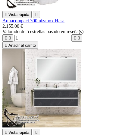

Vista rápida

Aquacompact 300 nizabox Hasa
2.155,00 €
Valorado
de 5 estrellas basado en
reseña(s)





Añadir al carrito

Vista rápida
