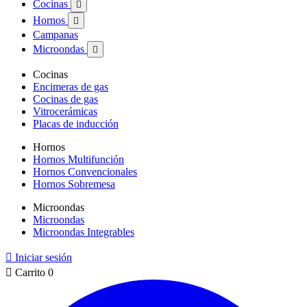
Cocinas

Hornos

Campanas
Microondas

Cocinas
Encimeras de gas
Cocinas de gas
Vitrocerámicas
Placas de inducción
Hornos
Hornos Multifunción
Hornos Convencionales
Hornos Sobremesa
Microondas
Microondas
Microondas Integrables

Iniciar sesión

Carrito
0