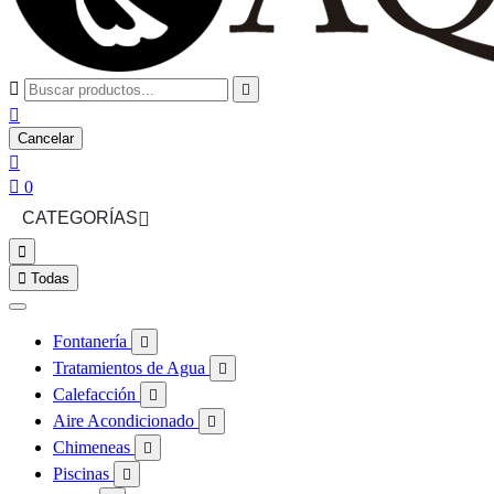



Cancelar


0
CATEGORÍAS



Todas
Fontanería

Tratamientos de Agua

Calefacción

Aire Acondicionado

Chimeneas

Piscinas
