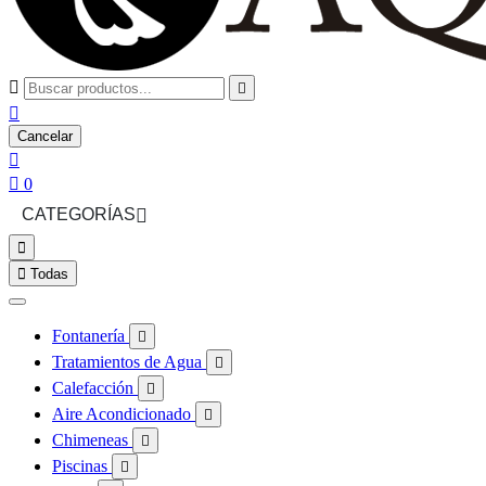



Cancelar


0
CATEGORÍAS



Todas
Fontanería

Tratamientos de Agua

Calefacción

Aire Acondicionado

Chimeneas

Piscinas
