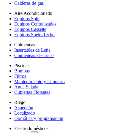
Calderas de gas
Aire Acondicionado
Equipos Split
Equipos Centralizados
Equipos Cassette
Equipos Suelo-Techo
Chimeneas
Insertables de Leña
Chimeneas Electricas
Piscinas
Bombas
Filtros
Mantenimiento y Limpieza
Agua Salada
Cubiertas Flotantes
Riego
Aspersión
Localizado
Domótica y programación
Electrodomésticos