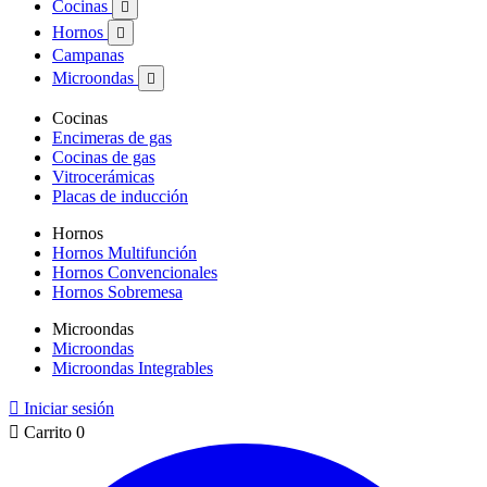
Cocinas

Hornos

Campanas
Microondas

Cocinas
Encimeras de gas
Cocinas de gas
Vitrocerámicas
Placas de inducción
Hornos
Hornos Multifunción
Hornos Convencionales
Hornos Sobremesa
Microondas
Microondas
Microondas Integrables

Iniciar sesión

Carrito
0