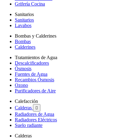
Grifería Cocina
Sanitarios
Sanitarios
Lavabos
Bombas y Calderines
Bombas
Calderines
Tratamientos de Agua
Descalcificadores
Ósmosis
Fuentes de Agua
Recambios Ósmosis
Ozono
Purificadores de Aire
Calefacción
Calderas

Radiadores de Agua
Radiadores Eléctricos
Suelo radiante
Calderas