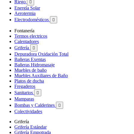
Riego

Energía Solar
Aerotermia
Electrodomésticos

Fontanería
Termos electricos
Calentadores
Grifería

Depuradora Oxidación Total
Bañeras Exentas
Bañeras Hidromasaje
Muebles de baño
Muebles Auxiliares de Baño
Platos de ducha
Fregaderos
Sanitarios

Mamparas
Bombas y Calderines

Colectividades
Grifería
Grifería Estándar
Grifería Empotrada