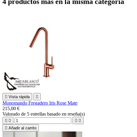
4 productos más en la misma categoría

Vista rápida

Monomando Fregadero Iris Rose Mate
215,00 €
Valorado
de 5 estrellas basado en
reseña(s)





Añadir al carrito