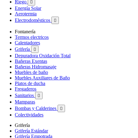
Riego

Energía Solar
Aerotermia
Electrodomésticos

Fontanería
Termos electricos
Calentadores
Grifería

Depuradora Oxidación Total
Bañeras Exentas
Bañeras Hidromasaje
Muebles de baño
Muebles Auxiliares de Baño
Platos de ducha
Fregaderos
Sanitarios

Mamparas
Bombas y Calderines

Colectividades
Grifería
Grifería Estándar
Grifería Empotrada