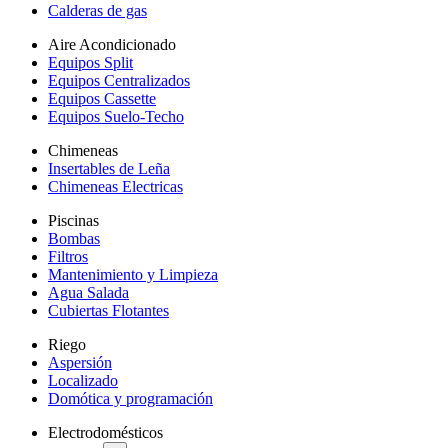
Calderas de gas
Aire Acondicionado
Equipos Split
Equipos Centralizados
Equipos Cassette
Equipos Suelo-Techo
Chimeneas
Insertables de Leña
Chimeneas Electricas
Piscinas
Bombas
Filtros
Mantenimiento y Limpieza
Agua Salada
Cubiertas Flotantes
Riego
Aspersión
Localizado
Domótica y programación
Electrodomésticos