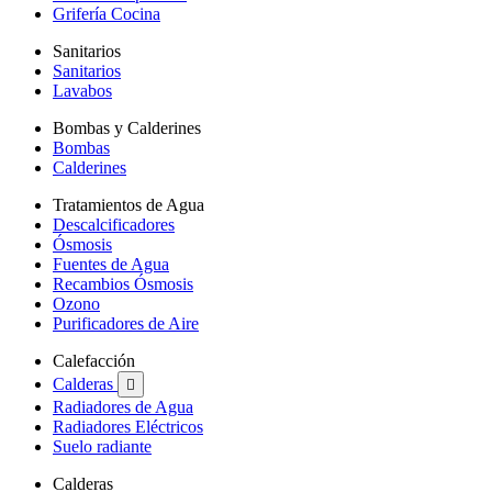
Grifería Cocina
Sanitarios
Sanitarios
Lavabos
Bombas y Calderines
Bombas
Calderines
Tratamientos de Agua
Descalcificadores
Ósmosis
Fuentes de Agua
Recambios Ósmosis
Ozono
Purificadores de Aire
Calefacción
Calderas

Radiadores de Agua
Radiadores Eléctricos
Suelo radiante
Calderas