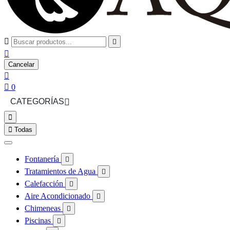



Cancelar


0
CATEGORÍAS



Todas
Fontanería

Tratamientos de Agua

Calefacción

Aire Acondicionado

Chimeneas

Piscinas
