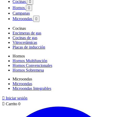
Cocinas

Hornos

Campanas
Microondas

Cocinas
Encimeras de gas
Cocinas de gas
Vitrocerámicas
Placas de inducción
Hornos
Hornos Multifunción
Hornos Convencionales
Hornos Sobremesa
Microondas
Microondas
Microondas Integrables

Iniciar sesión

Carrito
0