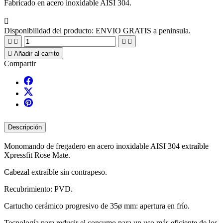
Fabricado en acero inoxidable AISI 304.

Disponibilidad del producto:
ENVIO GRATIS a peninsula.





Añadir al carrito
Compartir
Descripción
Monomando de fregadero en acero inoxidable AISI 304 extraíble
Xpressfit Rose Mate.
Cabezal extraíble sin contrapeso.
Recubrimiento: PVD.
Cartucho cerámico progresivo de 35ø mm: apertura en frío.
Tecnología para reducir el consumo para un uso más eficiente de los