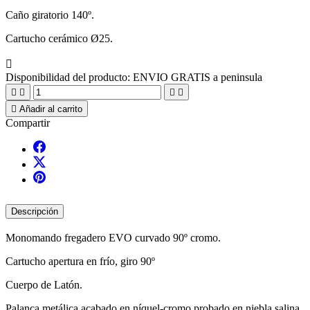
Caño giratorio 140º.
Cartucho cerámico Ø25.

Disponibilidad del producto:
ENVIO GRATIS a peninsula





Añadir al carrito
Compartir
Descripción
Monomando fregadero EVO curvado 90º cromo.
Cartucho apertura en frío, giro 90º
Cuerpo de Latón.
Palanca metálica acabado en níquel-cromo probado en niebla salina