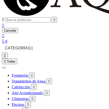



Cancelar


0
CATEGORÍAS



Todas
Fontanería

Tratamientos de Agua

Calefacción

Aire Acondicionado

Chimeneas

Piscinas
