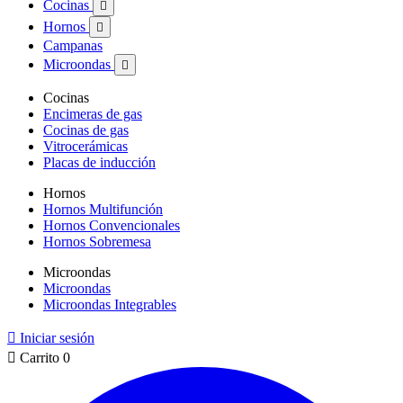
Cocinas

Hornos

Campanas
Microondas

Cocinas
Encimeras de gas
Cocinas de gas
Vitrocerámicas
Placas de inducción
Hornos
Hornos Multifunción
Hornos Convencionales
Hornos Sobremesa
Microondas
Microondas
Microondas Integrables

Iniciar sesión

Carrito
0