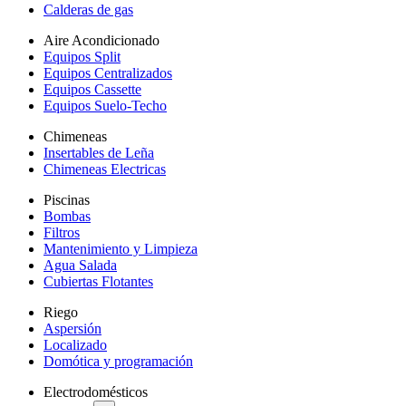
Calderas de gas
Aire Acondicionado
Equipos Split
Equipos Centralizados
Equipos Cassette
Equipos Suelo-Techo
Chimeneas
Insertables de Leña
Chimeneas Electricas
Piscinas
Bombas
Filtros
Mantenimiento y Limpieza
Agua Salada
Cubiertas Flotantes
Riego
Aspersión
Localizado
Domótica y programación
Electrodomésticos