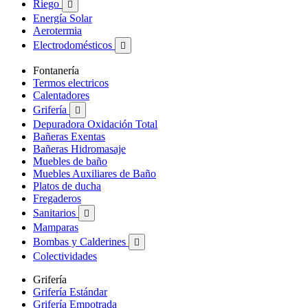
Riego

Energía Solar
Aerotermia
Electrodomésticos

Fontanería
Termos electricos
Calentadores
Grifería

Depuradora Oxidación Total
Bañeras Exentas
Bañeras Hidromasaje
Muebles de baño
Muebles Auxiliares de Baño
Platos de ducha
Fregaderos
Sanitarios

Mamparas
Bombas y Calderines

Colectividades
Grifería
Grifería Estándar
Grifería Empotrada