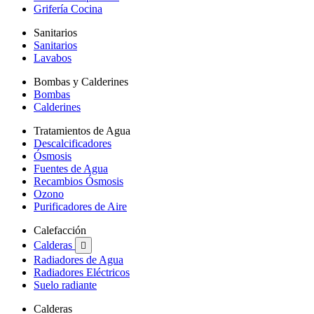
Grifería Cocina
Sanitarios
Sanitarios
Lavabos
Bombas y Calderines
Bombas
Calderines
Tratamientos de Agua
Descalcificadores
Ósmosis
Fuentes de Agua
Recambios Ósmosis
Ozono
Purificadores de Aire
Calefacción
Calderas

Radiadores de Agua
Radiadores Eléctricos
Suelo radiante
Calderas