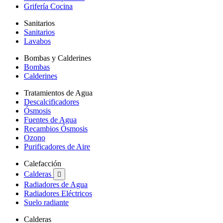
Grifería Cocina
Sanitarios
Sanitarios
Lavabos
Bombas y Calderines
Bombas
Calderines
Tratamientos de Agua
Descalcificadores
Ósmosis
Fuentes de Agua
Recambios Ósmosis
Ozono
Purificadores de Aire
Calefacción
Calderas

Radiadores de Agua
Radiadores Eléctricos
Suelo radiante
Calderas