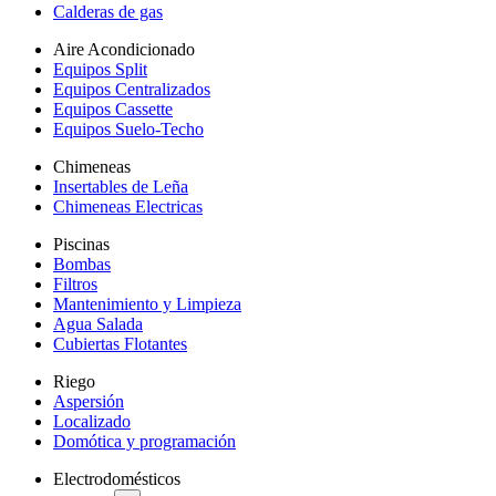
Calderas de gas
Aire Acondicionado
Equipos Split
Equipos Centralizados
Equipos Cassette
Equipos Suelo-Techo
Chimeneas
Insertables de Leña
Chimeneas Electricas
Piscinas
Bombas
Filtros
Mantenimiento y Limpieza
Agua Salada
Cubiertas Flotantes
Riego
Aspersión
Localizado
Domótica y programación
Electrodomésticos