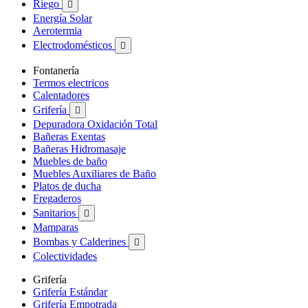
Riego

Energía Solar
Aerotermia
Electrodomésticos

Fontanería
Termos electricos
Calentadores
Grifería

Depuradora Oxidación Total
Bañeras Exentas
Bañeras Hidromasaje
Muebles de baño
Muebles Auxiliares de Baño
Platos de ducha
Fregaderos
Sanitarios

Mamparas
Bombas y Calderines

Colectividades
Grifería
Grifería Estándar
Grifería Empotrada