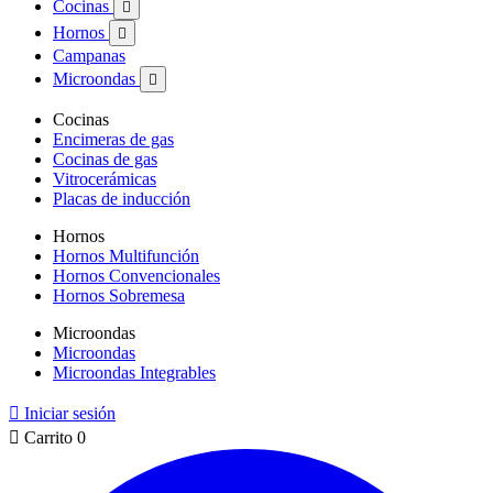
Cocinas

Hornos

Campanas
Microondas

Cocinas
Encimeras de gas
Cocinas de gas
Vitrocerámicas
Placas de inducción
Hornos
Hornos Multifunción
Hornos Convencionales
Hornos Sobremesa
Microondas
Microondas
Microondas Integrables

Iniciar sesión

Carrito
0