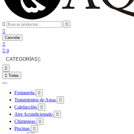



Cancelar


0
CATEGORÍAS



Todas
Fontanería

Tratamientos de Agua

Calefacción

Aire Acondicionado

Chimeneas

Piscinas
