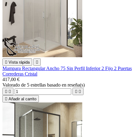

Vista rápida

Mampara Rectangular Ancho 75 Sin Perfil Inferior 2 Fijo 2 Puertas
Correderas Cristal
417,00 €
Valorado
de 5 estrellas basado en
reseña(s)





Añadir al carrito