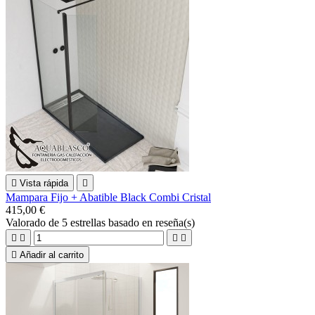

Vista rápida

Mampara Fijo + Abatible Black Combi Cristal
415,00 €
Valorado
de 5 estrellas basado en
reseña(s)





Añadir al carrito