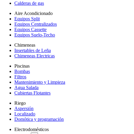
Calderas de gas
Aire Acondicionado
Equipos Split
Equipos Centralizados
Equipos Cassette
Equipos Suelo-Techo
Chimeneas
Insertables de Leña
Chimeneas Electricas
Piscinas
Bombas
Filtros
Mantenimiento y Limpieza
Agua Salada
Cubiertas Flotantes
Riego
Aspersión
Localizado
Domótica y programación
Electrodomésticos