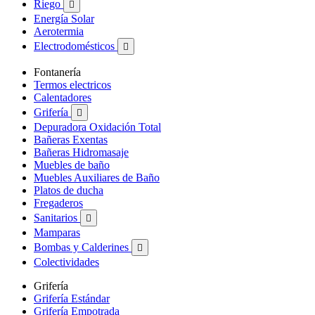
Riego

Energía Solar
Aerotermia
Electrodomésticos

Fontanería
Termos electricos
Calentadores
Grifería

Depuradora Oxidación Total
Bañeras Exentas
Bañeras Hidromasaje
Muebles de baño
Muebles Auxiliares de Baño
Platos de ducha
Fregaderos
Sanitarios

Mamparas
Bombas y Calderines

Colectividades
Grifería
Grifería Estándar
Grifería Empotrada