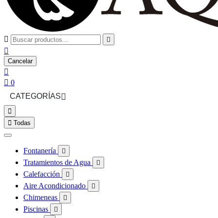



Cancelar


0
CATEGORÍAS



Todas
Fontanería

Tratamientos de Agua

Calefacción

Aire Acondicionado

Chimeneas

Piscinas
