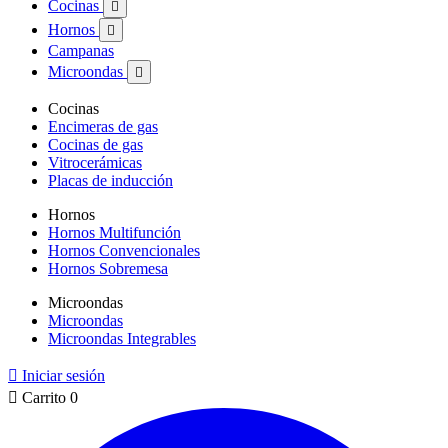
Cocinas

Hornos

Campanas
Microondas

Cocinas
Encimeras de gas
Cocinas de gas
Vitrocerámicas
Placas de inducción
Hornos
Hornos Multifunción
Hornos Convencionales
Hornos Sobremesa
Microondas
Microondas
Microondas Integrables

Iniciar sesión

Carrito
0