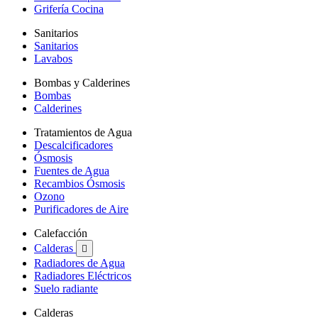
Grifería Cocina
Sanitarios
Sanitarios
Lavabos
Bombas y Calderines
Bombas
Calderines
Tratamientos de Agua
Descalcificadores
Ósmosis
Fuentes de Agua
Recambios Ósmosis
Ozono
Purificadores de Aire
Calefacción
Calderas

Radiadores de Agua
Radiadores Eléctricos
Suelo radiante
Calderas