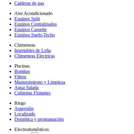
Calderas de gas
Aire Acondicionado
Equipos Split
Equipos Centralizados
Equipos Cassette
Equipos Suelo-Techo
Chimeneas
Insertables de Leña
Chimeneas Electricas
Piscinas
Bombas
Filtros
Mantenimiento y Limpieza
Agua Salada
Cubiertas Flotantes
Riego
Aspersión
Localizado
Domótica y programación
Electrodomésticos