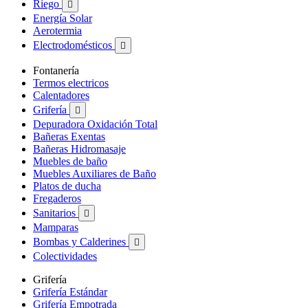
Riego

Energía Solar
Aerotermia
Electrodomésticos

Fontanería
Termos electricos
Calentadores
Grifería

Depuradora Oxidación Total
Bañeras Exentas
Bañeras Hidromasaje
Muebles de baño
Muebles Auxiliares de Baño
Platos de ducha
Fregaderos
Sanitarios

Mamparas
Bombas y Calderines

Colectividades
Grifería
Grifería Estándar
Grifería Empotrada