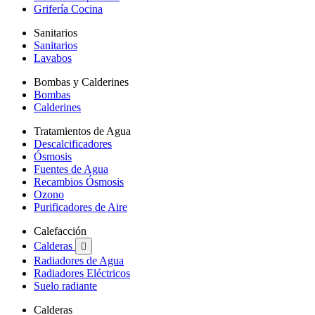
Grifería Cocina
Sanitarios
Sanitarios
Lavabos
Bombas y Calderines
Bombas
Calderines
Tratamientos de Agua
Descalcificadores
Ósmosis
Fuentes de Agua
Recambios Ósmosis
Ozono
Purificadores de Aire
Calefacción
Calderas

Radiadores de Agua
Radiadores Eléctricos
Suelo radiante
Calderas