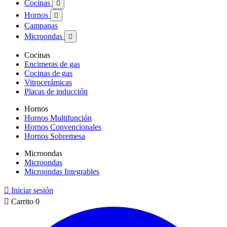
Cocinas

Hornos

Campanas
Microondas

Cocinas
Encimeras de gas
Cocinas de gas
Vitrocerámicas
Placas de inducción
Hornos
Hornos Multifunción
Hornos Convencionales
Hornos Sobremesa
Microondas
Microondas
Microondas Integrables

Iniciar sesión

Carrito
0