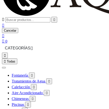



Cancelar


0
CATEGORÍAS



Todas
Fontanería

Tratamientos de Agua

Calefacción

Aire Acondicionado

Chimeneas

Piscinas
