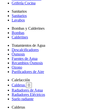
Grifería Cocina
Sanitarios
Sanitarios
Lavabos
Bombas y Calderines
Bombas
Calderines
Tratamientos de Agua
Descalcificadores
Ósmosis
Fuentes de Agua
Recambios Ósmosis
Ozono
Purificadores de Aire
Calefacción
Calderas

Radiadores de Agua
Radiadores Eléctricos
Suelo radiante
Calderas