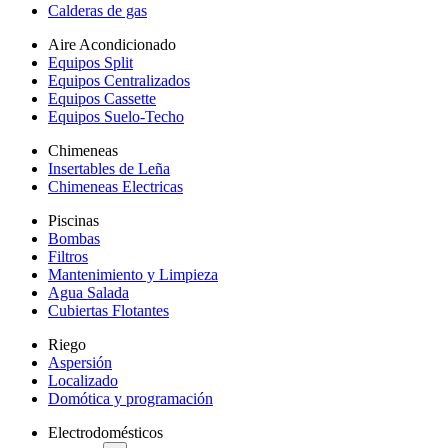
Calderas de gas
Aire Acondicionado
Equipos Split
Equipos Centralizados
Equipos Cassette
Equipos Suelo-Techo
Chimeneas
Insertables de Leña
Chimeneas Electricas
Piscinas
Bombas
Filtros
Mantenimiento y Limpieza
Agua Salada
Cubiertas Flotantes
Riego
Aspersión
Localizado
Domótica y programación
Electrodomésticos