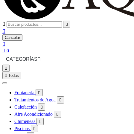



Cancelar


0
CATEGORÍAS



Todas
Fontanería

Tratamientos de Agua

Calefacción

Aire Acondicionado

Chimeneas

Piscinas
