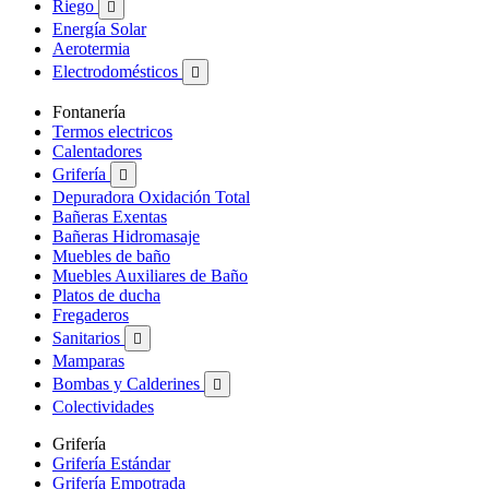
Riego

Energía Solar
Aerotermia
Electrodomésticos

Fontanería
Termos electricos
Calentadores
Grifería

Depuradora Oxidación Total
Bañeras Exentas
Bañeras Hidromasaje
Muebles de baño
Muebles Auxiliares de Baño
Platos de ducha
Fregaderos
Sanitarios

Mamparas
Bombas y Calderines

Colectividades
Grifería
Grifería Estándar
Grifería Empotrada