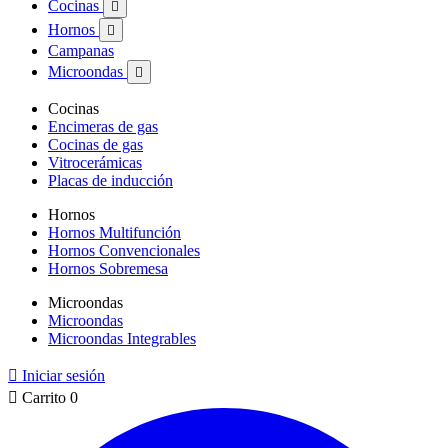
Cocinas

Hornos

Campanas
Microondas

Cocinas
Encimeras de gas
Cocinas de gas
Vitrocerámicas
Placas de inducción
Hornos
Hornos Multifunción
Hornos Convencionales
Hornos Sobremesa
Microondas
Microondas
Microondas Integrables

Iniciar sesión

Carrito
0