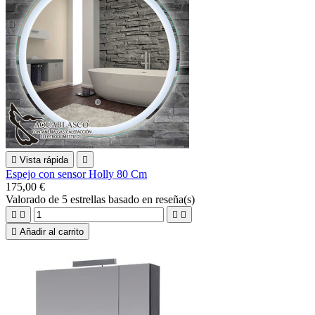

Vista rápida

Espejo con sensor Holly 80 Cm
175,00 €
Valorado
de 5 estrellas basado en
reseña(s)





Añadir al carrito