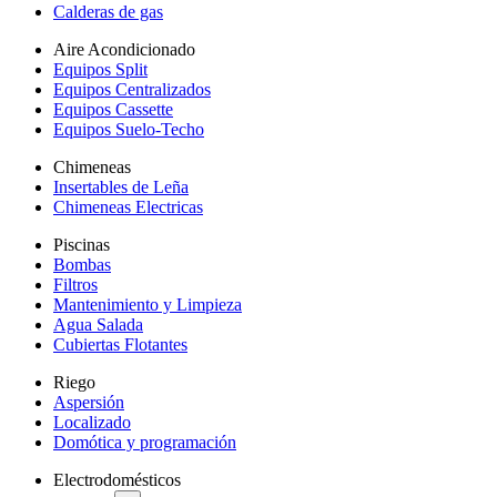
Calderas de gas
Aire Acondicionado
Equipos Split
Equipos Centralizados
Equipos Cassette
Equipos Suelo-Techo
Chimeneas
Insertables de Leña
Chimeneas Electricas
Piscinas
Bombas
Filtros
Mantenimiento y Limpieza
Agua Salada
Cubiertas Flotantes
Riego
Aspersión
Localizado
Domótica y programación
Electrodomésticos