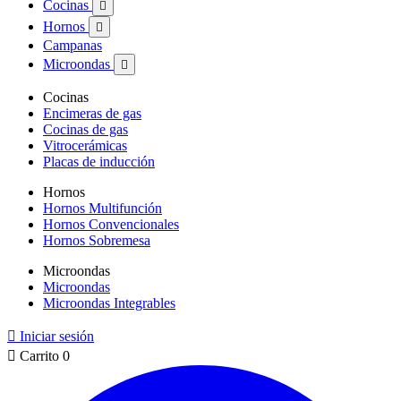
Cocinas

Hornos

Campanas
Microondas

Cocinas
Encimeras de gas
Cocinas de gas
Vitrocerámicas
Placas de inducción
Hornos
Hornos Multifunción
Hornos Convencionales
Hornos Sobremesa
Microondas
Microondas
Microondas Integrables

Iniciar sesión

Carrito
0