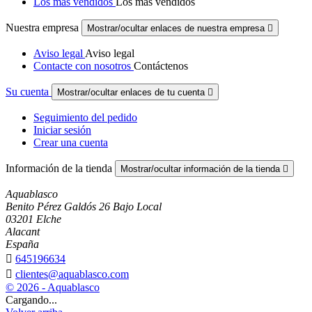
Los más vendidos
Los más vendidos
Nuestra empresa
Mostrar/ocultar enlaces de nuestra empresa

Aviso legal
Aviso legal
Contacte con nosotros
Contáctenos
Su cuenta
Mostrar/ocultar enlaces de tu cuenta

Seguimiento del pedido
Iniciar sesión
Crear una cuenta
Información de la tienda
Mostrar/ocultar información de la tienda

Aquablasco
Benito Pérez Galdós 26 Bajo Local
03201 Elche
Alacant
España

645196634

clientes@aquablasco.com
© 2026 - Aquablasco
Cargando...