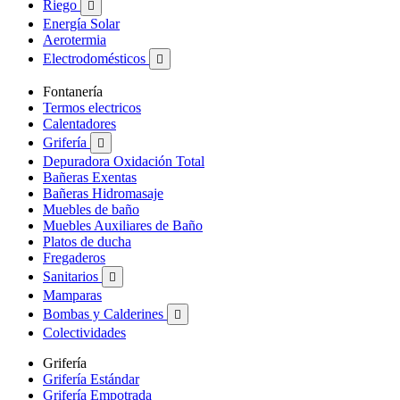
Riego

Energía Solar
Aerotermia
Electrodomésticos

Fontanería
Termos electricos
Calentadores
Grifería

Depuradora Oxidación Total
Bañeras Exentas
Bañeras Hidromasaje
Muebles de baño
Muebles Auxiliares de Baño
Platos de ducha
Fregaderos
Sanitarios

Mamparas
Bombas y Calderines

Colectividades
Grifería
Grifería Estándar
Grifería Empotrada