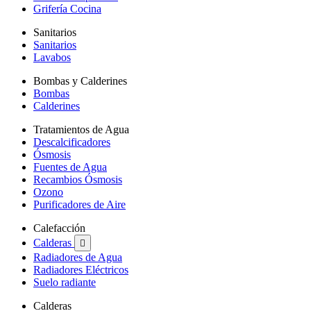
Grifería Cocina
Sanitarios
Sanitarios
Lavabos
Bombas y Calderines
Bombas
Calderines
Tratamientos de Agua
Descalcificadores
Ósmosis
Fuentes de Agua
Recambios Ósmosis
Ozono
Purificadores de Aire
Calefacción
Calderas

Radiadores de Agua
Radiadores Eléctricos
Suelo radiante
Calderas