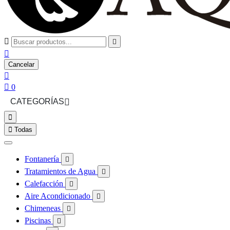



Cancelar


0
CATEGORÍAS



Todas
Fontanería

Tratamientos de Agua

Calefacción

Aire Acondicionado

Chimeneas

Piscinas
