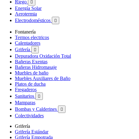
Riego

Energía Solar
Aerotermia
Electrodomésticos

Fontanería
Termos electricos
Calentadores
Grifería

Depuradora Oxidación Total
Bañeras Exentas
Bañeras Hidromasaje
Muebles de baño
Muebles Auxiliares de Baño
Platos de ducha
Fregaderos
Sanitarios

Mamparas
Bombas y Calderines

Colectividades
Grifería
Grifería Estándar
Grifería Empotrada