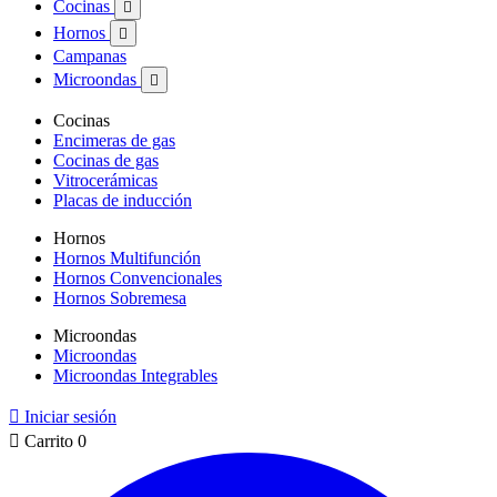
Cocinas

Hornos

Campanas
Microondas

Cocinas
Encimeras de gas
Cocinas de gas
Vitrocerámicas
Placas de inducción
Hornos
Hornos Multifunción
Hornos Convencionales
Hornos Sobremesa
Microondas
Microondas
Microondas Integrables

Iniciar sesión

Carrito
0