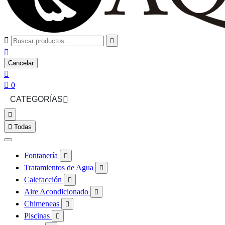



Cancelar


0
CATEGORÍAS



Todas
Fontanería

Tratamientos de Agua

Calefacción

Aire Acondicionado

Chimeneas

Piscinas
