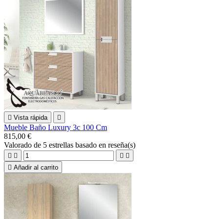

Vista rápida

Mueble Baño Luxury 3c 100 Cm
815,00 €
Valorado
de 5 estrellas basado en
reseña(s)





Añadir al carrito