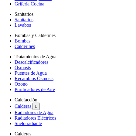
Grifería Cocina
Sanitarios
Sanitarios
Lavabos
Bombas y Calderines
Bombas
Calderines
Tratamientos de Agua
Descalcificadores
Ósmosis
Fuentes de Agua
Recambios Ósmosis
Ozono
Purificadores de Aire
Calefacción
Calderas

Radiadores de Agua
Radiadores Eléctricos
Suelo radiante
Calderas