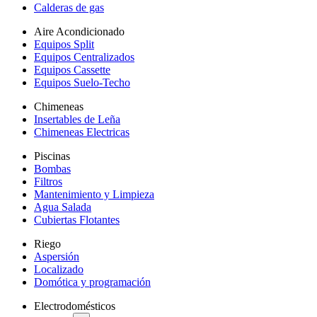
Calderas de gas
Aire Acondicionado
Equipos Split
Equipos Centralizados
Equipos Cassette
Equipos Suelo-Techo
Chimeneas
Insertables de Leña
Chimeneas Electricas
Piscinas
Bombas
Filtros
Mantenimiento y Limpieza
Agua Salada
Cubiertas Flotantes
Riego
Aspersión
Localizado
Domótica y programación
Electrodomésticos