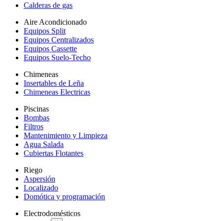
Calderas de gas
Aire Acondicionado
Equipos Split
Equipos Centralizados
Equipos Cassette
Equipos Suelo-Techo
Chimeneas
Insertables de Leña
Chimeneas Electricas
Piscinas
Bombas
Filtros
Mantenimiento y Limpieza
Agua Salada
Cubiertas Flotantes
Riego
Aspersión
Localizado
Domótica y programación
Electrodomésticos