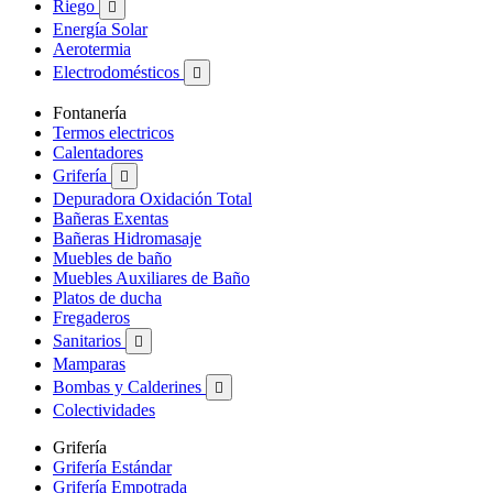
Riego

Energía Solar
Aerotermia
Electrodomésticos

Fontanería
Termos electricos
Calentadores
Grifería

Depuradora Oxidación Total
Bañeras Exentas
Bañeras Hidromasaje
Muebles de baño
Muebles Auxiliares de Baño
Platos de ducha
Fregaderos
Sanitarios

Mamparas
Bombas y Calderines

Colectividades
Grifería
Grifería Estándar
Grifería Empotrada