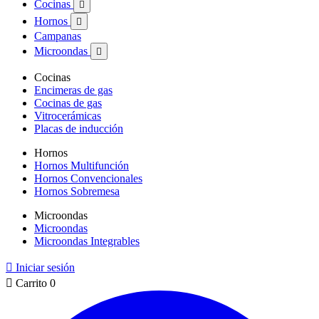
Cocinas

Hornos

Campanas
Microondas

Cocinas
Encimeras de gas
Cocinas de gas
Vitrocerámicas
Placas de inducción
Hornos
Hornos Multifunción
Hornos Convencionales
Hornos Sobremesa
Microondas
Microondas
Microondas Integrables

Iniciar sesión

Carrito
0