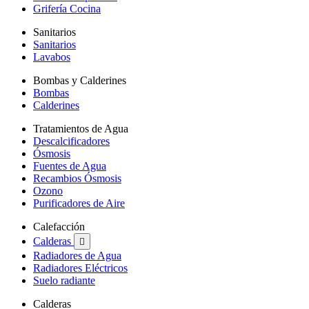
Grifería Cocina
Sanitarios
Sanitarios
Lavabos
Bombas y Calderines
Bombas
Calderines
Tratamientos de Agua
Descalcificadores
Ósmosis
Fuentes de Agua
Recambios Ósmosis
Ozono
Purificadores de Aire
Calefacción
Calderas

Radiadores de Agua
Radiadores Eléctricos
Suelo radiante
Calderas