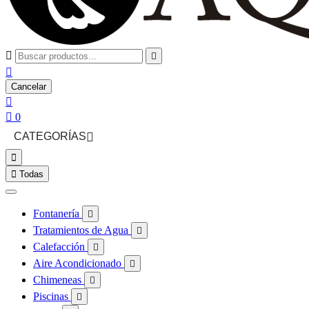



Cancelar


0
CATEGORÍAS



Todas
Fontanería

Tratamientos de Agua

Calefacción

Aire Acondicionado

Chimeneas

Piscinas
