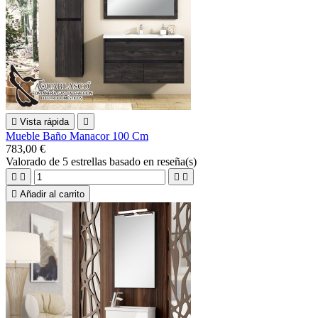

Vista rápida

Mueble Baño Manacor 100 Cm
783,00 €
Valorado
de 5 estrellas basado en
reseña(s)





Añadir al carrito