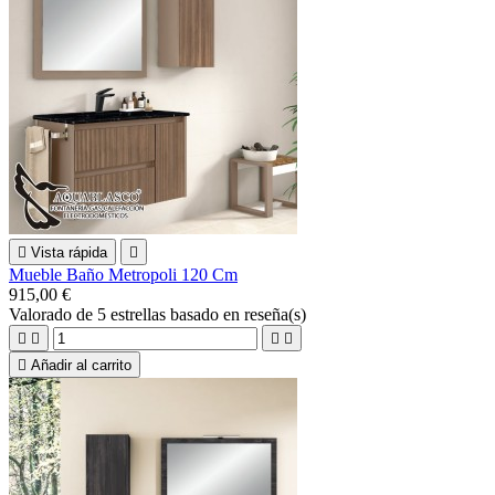

Vista rápida

Mueble Baño Metropoli 120 Cm
915,00 €
Valorado
de 5 estrellas basado en
reseña(s)





Añadir al carrito