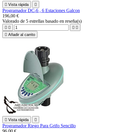

Vista rápida

Programador DC-6 , 6 Estaciones Galcon
196,00 €
Valorado
de 5 estrellas basado en
reseña(s)





Añadir al carrito

Vista rápida

Programador Riego Para Grifo Sencillo
96,00 €