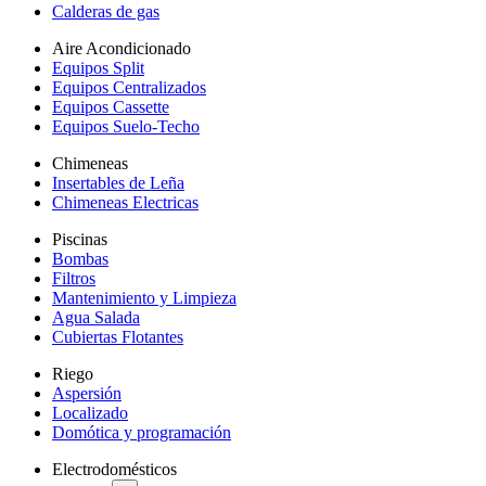
Calderas de gas
Aire Acondicionado
Equipos Split
Equipos Centralizados
Equipos Cassette
Equipos Suelo-Techo
Chimeneas
Insertables de Leña
Chimeneas Electricas
Piscinas
Bombas
Filtros
Mantenimiento y Limpieza
Agua Salada
Cubiertas Flotantes
Riego
Aspersión
Localizado
Domótica y programación
Electrodomésticos