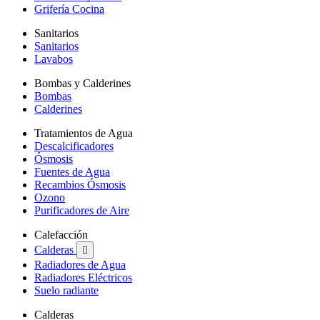
Grifería Cocina
Sanitarios
Sanitarios
Lavabos
Bombas y Calderines
Bombas
Calderines
Tratamientos de Agua
Descalcificadores
Ósmosis
Fuentes de Agua
Recambios Ósmosis
Ozono
Purificadores de Aire
Calefacción
Calderas

Radiadores de Agua
Radiadores Eléctricos
Suelo radiante
Calderas