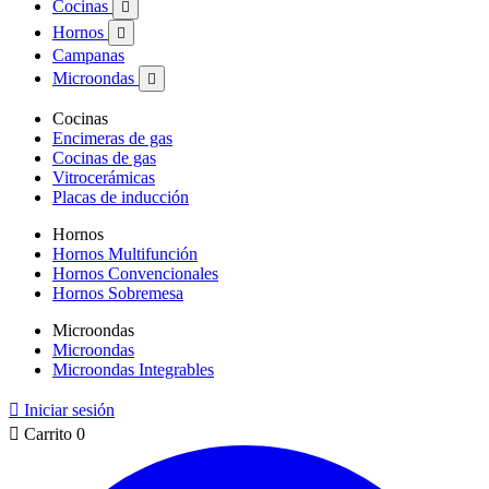
Cocinas

Hornos

Campanas
Microondas

Cocinas
Encimeras de gas
Cocinas de gas
Vitrocerámicas
Placas de inducción
Hornos
Hornos Multifunción
Hornos Convencionales
Hornos Sobremesa
Microondas
Microondas
Microondas Integrables

Iniciar sesión

Carrito
0