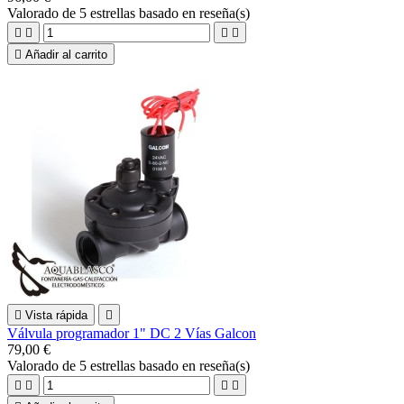
Valorado
de 5 estrellas basado en
reseña(s)





Añadir al carrito

Vista rápida

Válvula programador 1" DC 2 Vías Galcon
79,00 €
Valorado
de 5 estrellas basado en
reseña(s)



