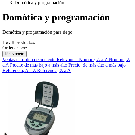
Domótica y programación
Domótica y programación
Domótica y programación para riego
Hay 8 productos.
Ordenar por:
Relevancia
Ventas en orden decreciente
Relevancia
Nombre, A a Z
Nombre, Z
a A
Precio: de más bajo a más alto
Precio, de más alto a más bajo
Referencia, A a Z
Referencia, Z a A