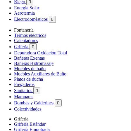
Riego

Energía Solar
Aerotermia
Electrodomésticos

Fontanería
Termos electricos
Calentadores
Grifería

Depuradora Oxidación Total
Bañeras Exentas
Bañeras Hidromasaje
Muebles de baño
Muebles Auxiliares de Baño
Platos de ducha
Fregaderos
Sanitarios

Mamparas
Bombas y Calderines

Colectividades
Grifería
Grifería Estándar
Grifería Empotrada