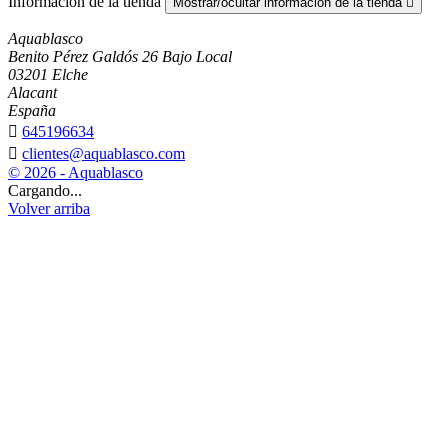
Información de la tienda
Mostrar/ocultar información de la tienda

Aquablasco
Benito Pérez Galdós 26 Bajo Local
03201 Elche
Alacant
España

645196634

clientes@aquablasco.com
© 2026 - Aquablasco
Cargando...
Volver arriba