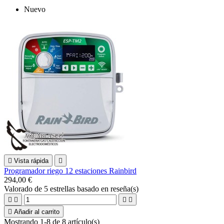
Nuevo

Vista rápida

Programador riego 12 estaciones Rainbird
294,00 €
Valorado
de 5 estrellas basado en
reseña(s)





Añadir al carrito
Mostrando 1-8 de 8 artículo(s)