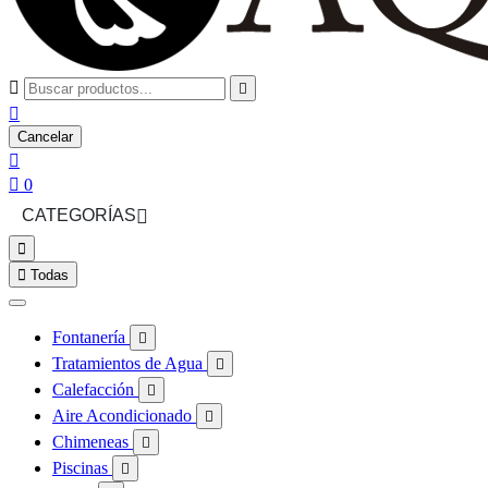



Cancelar


0
CATEGORÍAS



Todas
Fontanería

Tratamientos de Agua

Calefacción

Aire Acondicionado

Chimeneas

Piscinas
