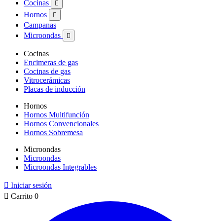
Cocinas

Hornos

Campanas
Microondas

Cocinas
Encimeras de gas
Cocinas de gas
Vitrocerámicas
Placas de inducción
Hornos
Hornos Multifunción
Hornos Convencionales
Hornos Sobremesa
Microondas
Microondas
Microondas Integrables

Iniciar sesión

Carrito
0