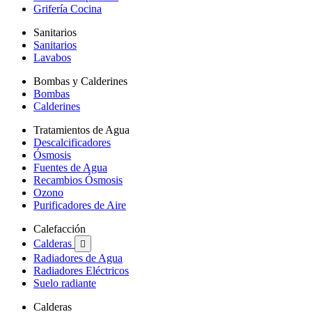
Grifería Cocina
Sanitarios
Sanitarios
Lavabos
Bombas y Calderines
Bombas
Calderines
Tratamientos de Agua
Descalcificadores
Ósmosis
Fuentes de Agua
Recambios Ósmosis
Ozono
Purificadores de Aire
Calefacción
Calderas

Radiadores de Agua
Radiadores Eléctricos
Suelo radiante
Calderas