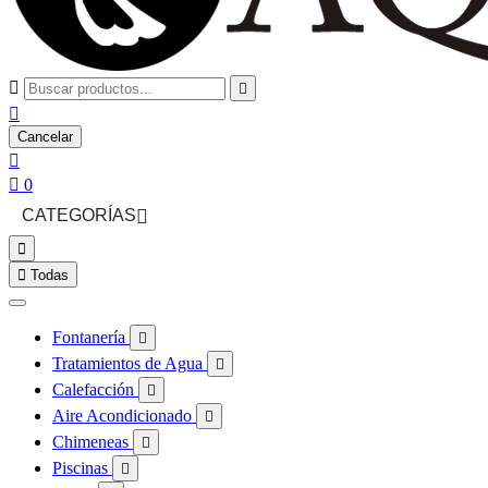



Cancelar


0
CATEGORÍAS



Todas
Fontanería

Tratamientos de Agua

Calefacción

Aire Acondicionado

Chimeneas

Piscinas
