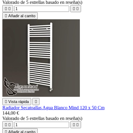
Valorado
de 5 estrellas basado en
reseña(s)





Añadir al carrito

Vista rápida

Radiador Secatoallas Agua Blanco Mind 120 x 50 Cm
144,00 €
Valorado
de 5 estrellas basado en
reseña(s)





Añadir al carrito