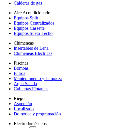
Calderas de gas
Aire Acondicionado
Equipos Split
Equipos Centralizados
Equipos Cassette
Equipos Suelo-Techo
Chimeneas
Insertables de Leña
Chimeneas Electricas
Piscinas
Bombas
Filtros
Mantenimiento y Limpieza
Agua Salada
Cubiertas Flotantes
Riego
Aspersión
Localizado
Domótica y programación
Electrodomésticos