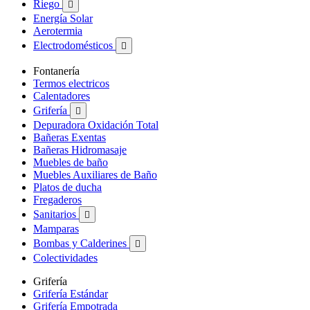
Riego

Energía Solar
Aerotermia
Electrodomésticos

Fontanería
Termos electricos
Calentadores
Grifería

Depuradora Oxidación Total
Bañeras Exentas
Bañeras Hidromasaje
Muebles de baño
Muebles Auxiliares de Baño
Platos de ducha
Fregaderos
Sanitarios

Mamparas
Bombas y Calderines

Colectividades
Grifería
Grifería Estándar
Grifería Empotrada