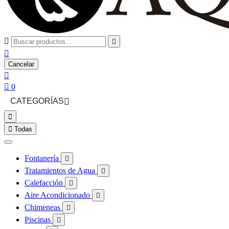



Cancelar


0
CATEGORÍAS



Todas
Fontanería

Tratamientos de Agua

Calefacción

Aire Acondicionado

Chimeneas

Piscinas
