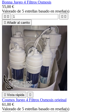
Bonna Juego 4 Filtros Osmosis
55,00 €
Valorado
de 5 estrellas basado en
reseña(s)





Añadir al carrito

Vista rápida

Cosmos Juego 4 Filtros Osmosis original
61,00 €
Valorado
de 5 estrellas basado en
reseña(s)