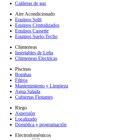
Calderas de gas
Aire Acondicionado
Equipos Split
Equipos Centralizados
Equipos Cassette
Equipos Suelo-Techo
Chimeneas
Insertables de Leña
Chimeneas Electricas
Piscinas
Bombas
Filtros
Mantenimiento y Limpieza
Agua Salada
Cubiertas Flotantes
Riego
Aspersión
Localizado
Domótica y programación
Electrodomésticos