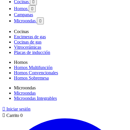
Cocinas

Hornos

Campanas
Microondas

Cocinas
Encimeras de gas
Cocinas de gas
Vitrocerámicas
Placas de inducción
Hornos
Hornos Multifunción
Hornos Convencionales
Hornos Sobremesa
Microondas
Microondas
Microondas Integrables

Iniciar sesión

Carrito
0