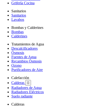
Grifería Cocina
Sanitarios
Sanitarios
Lavabos
Bombas y Calderines
Bombas
Calderines
Tratamientos de Agua
Descalcificadores
Ósmosis
Fuentes de Agua
Recambios Ósmosis
Ozono
Purificadores de Aire
Calefacción
Calderas

Radiadores de Agua
Radiadores Eléctricos
Suelo radiante
Calderas