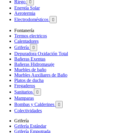
Riego

Energía Solar
Aerotermia
Electrodomésticos

Fontanería
Termos electricos
Calentadores
Grifería

Depuradora Oxidación Total
Bañeras Exentas
Bañeras Hidromasaje
Muebles de baño
Muebles Auxiliares de Baño
Platos de ducha
Fregaderos
Sanitarios

Mamparas
Bombas y Calderines

Colectividades
Grifería
Grifería Estándar
Grifería Empotrada