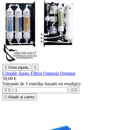

Vista rápida

Cristalle Juego Filtros Osmosis Original
59,00 €
Valorado
de 5 estrellas basado en
reseña(s)





Añadir al carrito