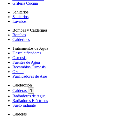
Grifería Cocina
Sanitarios
Sanitarios
Lavabos
Bombas y Calderines
Bombas
Calderines
Tratamientos de Agua
Descalcificadores
Ósmosis
Fuentes de Agua
Recambios Ósmosis
Ozono
Purificadores de Aire
Calefacción
Calderas

Radiadores de Agua
Radiadores Eléctricos
Suelo radiante
Calderas