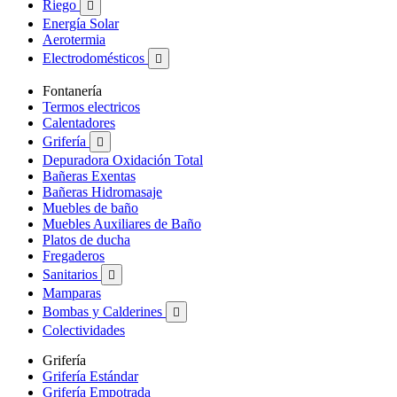
Riego

Energía Solar
Aerotermia
Electrodomésticos

Fontanería
Termos electricos
Calentadores
Grifería

Depuradora Oxidación Total
Bañeras Exentas
Bañeras Hidromasaje
Muebles de baño
Muebles Auxiliares de Baño
Platos de ducha
Fregaderos
Sanitarios

Mamparas
Bombas y Calderines

Colectividades
Grifería
Grifería Estándar
Grifería Empotrada