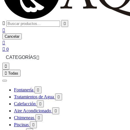



Cancelar


0
CATEGORÍAS



Todas
Fontanería

Tratamientos de Agua

Calefacción

Aire Acondicionado

Chimeneas

Piscinas
