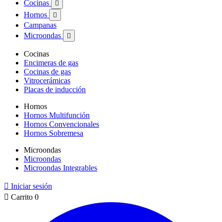
Cocinas

Hornos

Campanas
Microondas

Cocinas
Encimeras de gas
Cocinas de gas
Vitrocerámicas
Placas de inducción
Hornos
Hornos Multifunción
Hornos Convencionales
Hornos Sobremesa
Microondas
Microondas
Microondas Integrables

Iniciar sesión

Carrito
0