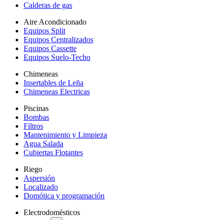
Calderas de gas
Aire Acondicionado
Equipos Split
Equipos Centralizados
Equipos Cassette
Equipos Suelo-Techo
Chimeneas
Insertables de Leña
Chimeneas Electricas
Piscinas
Bombas
Filtros
Mantenimiento y Limpieza
Agua Salada
Cubiertas Flotantes
Riego
Aspersión
Localizado
Domótica y programación
Electrodomésticos