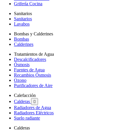
Grifería Cocina
Sanitarios
Sanitarios
Lavabos
Bombas y Calderines
Bombas
Calderines
Tratamientos de Agua
Descalcificadores
Ósmosis
Fuentes de Agua
Recambios Ósmosis
Ozono
Purificadores de Aire
Calefacción
Calderas

Radiadores de Agua
Radiadores Eléctricos
Suelo radiante
Calderas