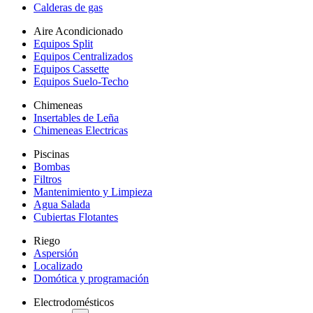
Calderas de gas
Aire Acondicionado
Equipos Split
Equipos Centralizados
Equipos Cassette
Equipos Suelo-Techo
Chimeneas
Insertables de Leña
Chimeneas Electricas
Piscinas
Bombas
Filtros
Mantenimiento y Limpieza
Agua Salada
Cubiertas Flotantes
Riego
Aspersión
Localizado
Domótica y programación
Electrodomésticos