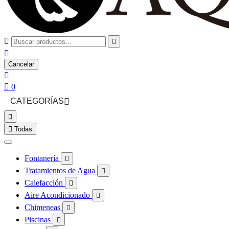



Cancelar


0
CATEGORÍAS



Todas
Fontanería

Tratamientos de Agua

Calefacción

Aire Acondicionado

Chimeneas

Piscinas
