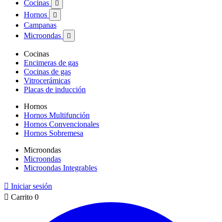
Cocinas

Hornos

Campanas
Microondas

Cocinas
Encimeras de gas
Cocinas de gas
Vitrocerámicas
Placas de inducción
Hornos
Hornos Multifunción
Hornos Convencionales
Hornos Sobremesa
Microondas
Microondas
Microondas Integrables

Iniciar sesión

Carrito
0