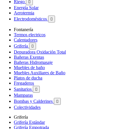
Riego

Energía Solar
Aerotermia
Electrodomésticos

Fontanería
Termos electricos
Calentadores
Grifería

Depuradora Oxidación Total
Bañeras Exentas
Bañeras Hidromasaje
Muebles de baño
Muebles Auxiliares de Baño
Platos de ducha
Fregaderos
Sanitarios

Mamparas
Bombas y Calderines

Colectividades
Grifería
Grifería Estándar
Grifería Empotrada