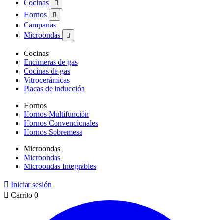
Cocinas

Hornos

Campanas
Microondas

Cocinas
Encimeras de gas
Cocinas de gas
Vitrocerámicas
Placas de inducción
Hornos
Hornos Multifunción
Hornos Convencionales
Hornos Sobremesa
Microondas
Microondas
Microondas Integrables

Iniciar sesión

Carrito
0