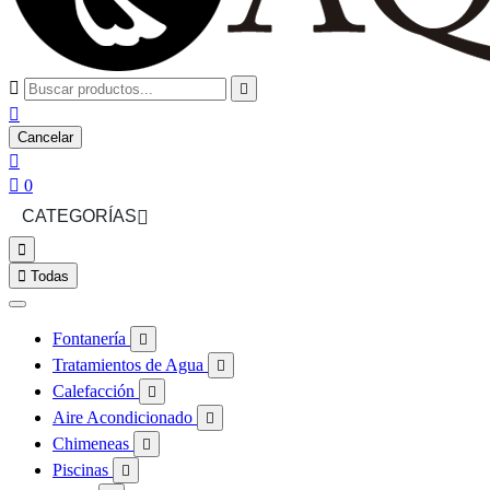



Cancelar


0
CATEGORÍAS



Todas
Fontanería

Tratamientos de Agua

Calefacción

Aire Acondicionado

Chimeneas

Piscinas
