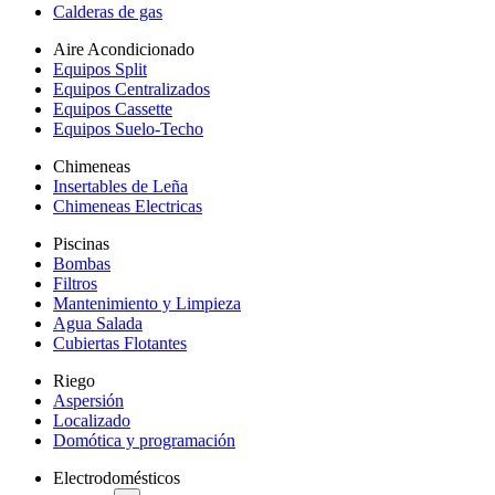
Calderas de gas
Aire Acondicionado
Equipos Split
Equipos Centralizados
Equipos Cassette
Equipos Suelo-Techo
Chimeneas
Insertables de Leña
Chimeneas Electricas
Piscinas
Bombas
Filtros
Mantenimiento y Limpieza
Agua Salada
Cubiertas Flotantes
Riego
Aspersión
Localizado
Domótica y programación
Electrodomésticos