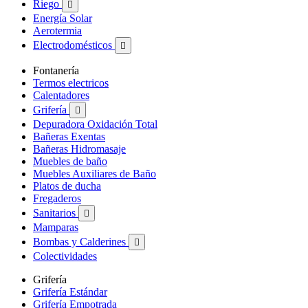
Riego

Energía Solar
Aerotermia
Electrodomésticos

Fontanería
Termos electricos
Calentadores
Grifería

Depuradora Oxidación Total
Bañeras Exentas
Bañeras Hidromasaje
Muebles de baño
Muebles Auxiliares de Baño
Platos de ducha
Fregaderos
Sanitarios

Mamparas
Bombas y Calderines

Colectividades
Grifería
Grifería Estándar
Grifería Empotrada