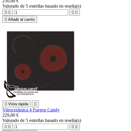
250,00 €
Valorado
de 5 estrellas basado en
reseña(s)





Añadir al carrito

Vista rápida

Vitrocerámica 4 Fuegos Candy
229,00 €
Valorado
de 5 estrellas basado en
reseña(s)



