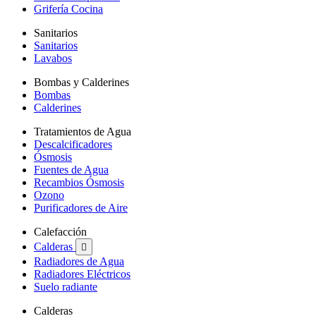
Grifería Cocina
Sanitarios
Sanitarios
Lavabos
Bombas y Calderines
Bombas
Calderines
Tratamientos de Agua
Descalcificadores
Ósmosis
Fuentes de Agua
Recambios Ósmosis
Ozono
Purificadores de Aire
Calefacción
Calderas

Radiadores de Agua
Radiadores Eléctricos
Suelo radiante
Calderas