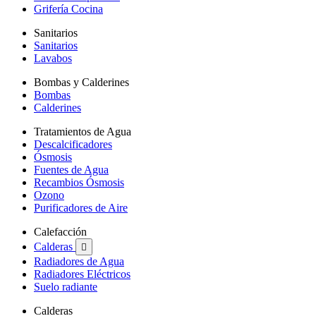
Grifería Cocina
Sanitarios
Sanitarios
Lavabos
Bombas y Calderines
Bombas
Calderines
Tratamientos de Agua
Descalcificadores
Ósmosis
Fuentes de Agua
Recambios Ósmosis
Ozono
Purificadores de Aire
Calefacción
Calderas

Radiadores de Agua
Radiadores Eléctricos
Suelo radiante
Calderas