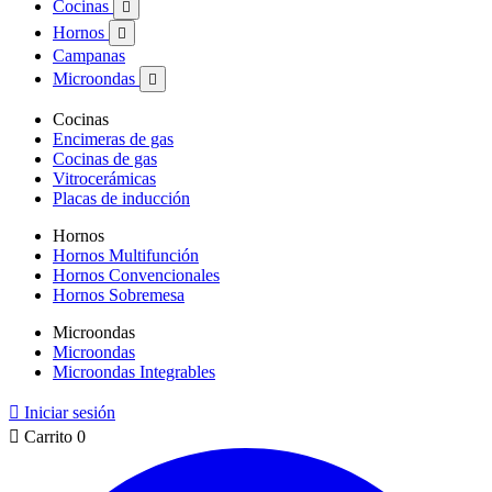
Cocinas

Hornos

Campanas
Microondas

Cocinas
Encimeras de gas
Cocinas de gas
Vitrocerámicas
Placas de inducción
Hornos
Hornos Multifunción
Hornos Convencionales
Hornos Sobremesa
Microondas
Microondas
Microondas Integrables

Iniciar sesión

Carrito
0