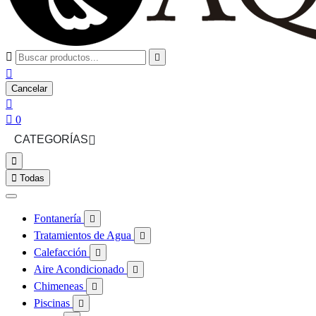



Cancelar


0
CATEGORÍAS



Todas
Fontanería

Tratamientos de Agua

Calefacción

Aire Acondicionado

Chimeneas

Piscinas
