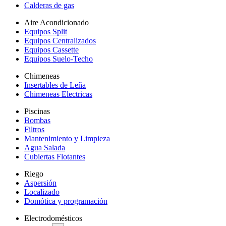
Calderas de gas
Aire Acondicionado
Equipos Split
Equipos Centralizados
Equipos Cassette
Equipos Suelo-Techo
Chimeneas
Insertables de Leña
Chimeneas Electricas
Piscinas
Bombas
Filtros
Mantenimiento y Limpieza
Agua Salada
Cubiertas Flotantes
Riego
Aspersión
Localizado
Domótica y programación
Electrodomésticos