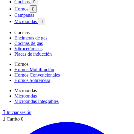
Cocinas

Hornos

Campanas
Microondas

Cocinas
Encimeras de gas
Cocinas de gas
Vitrocerámicas
Placas de inducción
Hornos
Hornos Multifunción
Hornos Convencionales
Hornos Sobremesa
Microondas
Microondas
Microondas Integrables

Iniciar sesión

Carrito
0