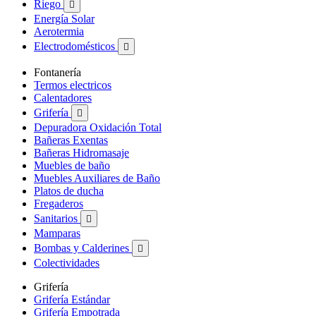
Riego

Energía Solar
Aerotermia
Electrodomésticos

Fontanería
Termos electricos
Calentadores
Grifería

Depuradora Oxidación Total
Bañeras Exentas
Bañeras Hidromasaje
Muebles de baño
Muebles Auxiliares de Baño
Platos de ducha
Fregaderos
Sanitarios

Mamparas
Bombas y Calderines

Colectividades
Grifería
Grifería Estándar
Grifería Empotrada