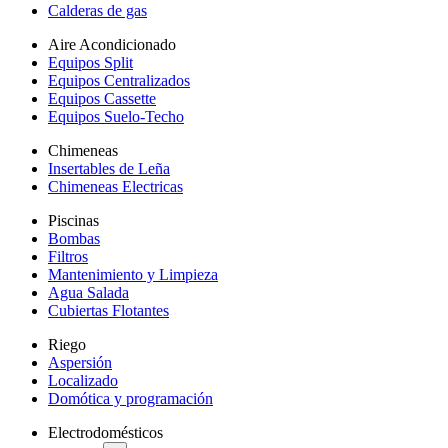
Calderas de gas
Aire Acondicionado
Equipos Split
Equipos Centralizados
Equipos Cassette
Equipos Suelo-Techo
Chimeneas
Insertables de Leña
Chimeneas Electricas
Piscinas
Bombas
Filtros
Mantenimiento y Limpieza
Agua Salada
Cubiertas Flotantes
Riego
Aspersión
Localizado
Domótica y programación
Electrodomésticos