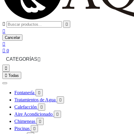



Cancelar


0
CATEGORÍAS



Todas
Fontanería

Tratamientos de Agua

Calefacción

Aire Acondicionado

Chimeneas

Piscinas
